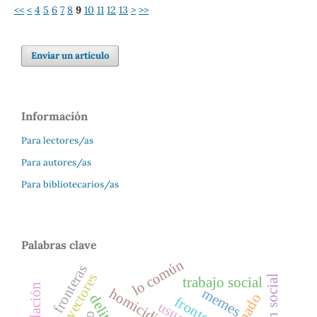
<<
<
4
5
6
7
8
9
10
11
12
13
>
>>
Enviar un artículo
Información
Para lectores/as
Para autores/as
Para bibliotecarios/as
Palabras clave
lo común
fronteras
vectores
trabajo social
memes
homicidio
minado
delito
frontera