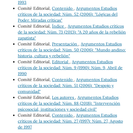
1993
Comité Editorial,
Contenido
,
Argumentos Estudios
críticos de la sociedad: Núm. 52 (2006): "Lógicas del
Poder. Miradas críticas"
Comité Editorial,
Índice
,
Argumentos Estudios críticos
de la sociedad: Núm. 73 (2013): "A 20 años de la rebelión
zapatista"
Comité Editorial,
Presentación
,
Argumentos Estudios
críticos de la sociedad: Núm. 50 (2006): "Mundo andino:
historia, cultura y rebelión"
Comité Editorial,
Editorial
,
Argumentos Estudios
críticos de la sociedad: Núm. 9 (1990): Núm. 9, Abril de
1990
Comité Editorial,
Contenido
,
Argumentos Estudios
críticos de la sociedad: Núm. 51 (2006): "Despojo y
comunidad"
Comité Editorial,
Los autores
,
Argumentos Estudios
críticos de la sociedad: Núm. 88 (2018): "Intervención
psicosocial, instituciones y sociedad civil"
Comité Editorial,
Contenido
,
Argumentos Estudios
críticos de la sociedad: Núm. 27 (1997): Núm. 27, Agosto
de 1997