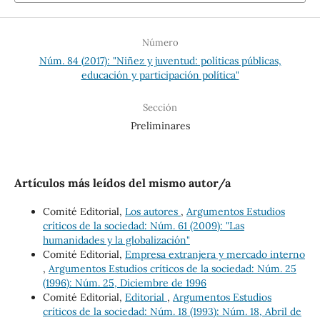
Número
Núm. 84 (2017): "Niñez y juventud: políticas públicas,
educación y participación política"
Sección
Preliminares
Artículos más leídos del mismo autor/a
Comité Editorial,
Los autores
,
Argumentos Estudios
críticos de la sociedad: Núm. 61 (2009): "Las
humanidades y la globalización"
Comité Editorial,
Empresa extranjera y mercado interno
,
Argumentos Estudios críticos de la sociedad: Núm. 25
(1996): Núm. 25, Diciembre de 1996
Comité Editorial,
Editorial
,
Argumentos Estudios
críticos de la sociedad: Núm. 18 (1993): Núm. 18, Abril de