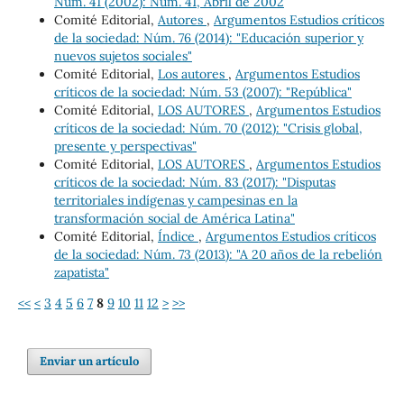
Núm. 41 (2002): Núm. 41, Abril de 2002
Comité Editorial,
Autores
,
Argumentos Estudios críticos
de la sociedad: Núm. 76 (2014): "Educación superior y
nuevos sujetos sociales"
Comité Editorial,
Los autores
,
Argumentos Estudios
críticos de la sociedad: Núm. 53 (2007): "República"
Comité Editorial,
LOS AUTORES
,
Argumentos Estudios
críticos de la sociedad: Núm. 70 (2012): "Crisis global,
presente y perspectivas"
Comité Editorial,
LOS AUTORES
,
Argumentos Estudios
críticos de la sociedad: Núm. 83 (2017): "Disputas
territoriales indígenas y campesinas en la
transformación social de América Latina"
Comité Editorial,
Índice
,
Argumentos Estudios críticos
de la sociedad: Núm. 73 (2013): "A 20 años de la rebelión
zapatista"
<<
<
3
4
5
6
7
8
9
10
11
12
>
>>
Enviar un artículo