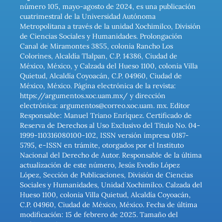
número 105, mayo-agosto de 2024, es una publicación
cuatrimestral de la Universidad Autónoma
Metropolitana a través de la unidad Xochimilco, División
de Ciencias Sociales y Humanidades. Prolongación
Canal de Miramontes 3855, colonia Rancho Los
Colorines, Alcaldía Tlalpan, C.P. 14386, Ciudad de
México, México, y Calzada del Hueso 1100, colonia Villa
Quietud, Alcaldía Coyoacán, C.P. 04960, Ciudad de
México, México. Página electrónica de la revista:
https://argumentos.xoc.uam.mx/ y dirección
electrónica: argumentos@correo.xoc.uam. mx. Editor
Responsable: Manuel Triano Enríquez. Certificado de
Reserva de Derechos al Uso Exclusivo del Título No. 04-
1999-110316080100-102, ISSN versión impresa 0187-
5795, e-ISSN en trámite, otorgados por el Instituto
Nacional del Derecho de Autor. Responsable de la última
actualización de este número, Jesús Evodio López
López, Sección de Publicaciones, División de Ciencias
Sociales y Humanidades, Unidad Xochimilco. Calzada del
Hueso 1100, colonia Villa Quietud, Alcaldía Coyoacán,
C.P. 04960, Ciudad de México, México. Fecha de última
modificación: 15 de febrero de 2025. Tamaño del