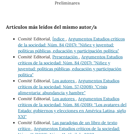
Preliminares
Artículos más leídos del mismo autor/a
Comité Editorial,
Índice
,
Argumentos Estudios críticos
de la sociedad: Núm. 84 (2017): "Niñez y juventud:
políticas públicas, educación y participación política"
Comité Editorial,
Presentación
,
Argumentos Estudios
críticos de la sociedad: Núm. 84 (2017): "Niñez y
juventud: políticas públicas, educación y participación
política"
Comité Editorial,
Los autores
,
Argumentos Estudios
críticos de la sociedad: Núm. 57 (2008): "Crisis
alimentaria: abundancia y hambre"
Comité Editorial,
Los autores
,
Argumentos Estudios
críticos de la sociedad: Núm. 86 (2018): "Los avatares del
Estado: gobiernos y elecciones en América Latina, siglo
XXI"
Comité Editorial,
Las paradojas de un libro de texto
crítico
,
Argumentos Estudios críticos de la sociedad: