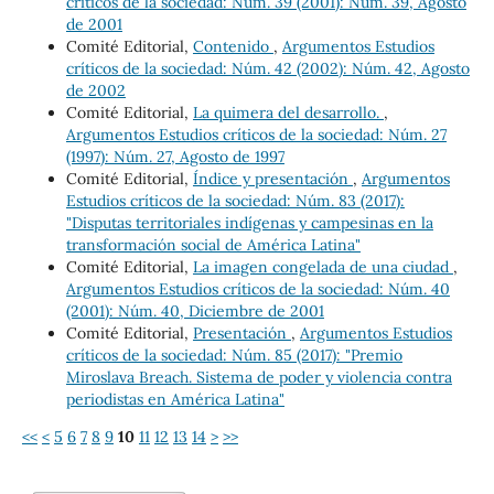
críticos de la sociedad: Núm. 39 (2001): Núm. 39, Agosto
de 2001
Comité Editorial,
Contenido
,
Argumentos Estudios
críticos de la sociedad: Núm. 42 (2002): Núm. 42, Agosto
de 2002
Comité Editorial,
La quimera del desarrollo.
,
Argumentos Estudios críticos de la sociedad: Núm. 27
(1997): Núm. 27, Agosto de 1997
Comité Editorial,
Índice y presentación
,
Argumentos
Estudios críticos de la sociedad: Núm. 83 (2017):
"Disputas territoriales indígenas y campesinas en la
transformación social de América Latina"
Comité Editorial,
La imagen congelada de una ciudad
,
Argumentos Estudios críticos de la sociedad: Núm. 40
(2001): Núm. 40, Diciembre de 2001
Comité Editorial,
Presentación
,
Argumentos Estudios
críticos de la sociedad: Núm. 85 (2017): "Premio
Miroslava Breach. Sistema de poder y violencia contra
periodistas en América Latina"
<<
<
5
6
7
8
9
10
11
12
13
14
>
>>