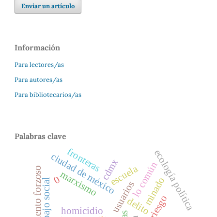
Enviar un artículo
Información
Para lectores/as
Para autores/as
Para bibliotecarios/as
Palabras clave
fronteras
ecología política
ciudad de méxico
cdmx
lo común
escuela
desplazamiento forzoso
marxismo
0
minado
trabajo social
usuarios
delito
homicidio