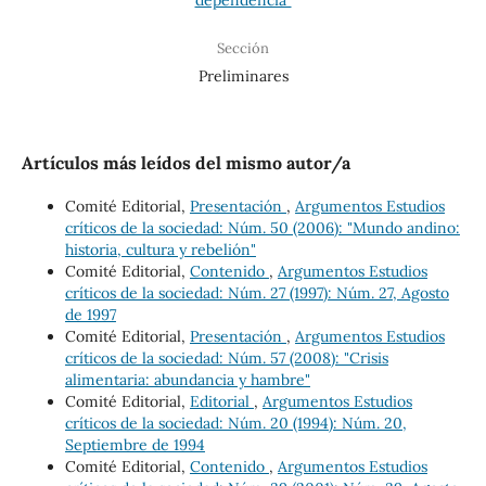
Sección
Preliminares
Artículos más leídos del mismo autor/a
Comité Editorial,
Presentación
,
Argumentos Estudios
críticos de la sociedad: Núm. 50 (2006): "Mundo andino:
historia, cultura y rebelión"
Comité Editorial,
Contenido
,
Argumentos Estudios
críticos de la sociedad: Núm. 27 (1997): Núm. 27, Agosto
de 1997
Comité Editorial,
Presentación
,
Argumentos Estudios
críticos de la sociedad: Núm. 57 (2008): "Crisis
alimentaria: abundancia y hambre"
Comité Editorial,
Editorial
,
Argumentos Estudios
críticos de la sociedad: Núm. 20 (1994): Núm. 20,
Septiembre de 1994
Comité Editorial,
Contenido
,
Argumentos Estudios