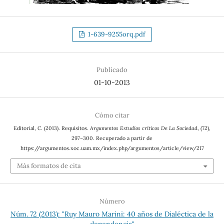
1-639-9255orq.pdf
Publicado
01-10-2013
Cómo citar
Editorial, C. (2013). Requisitos.
Argumentos Estudios críticos De La Sociedad
, (72),
297–300. Recuperado a partir de
https://argumentos.xoc.uam.mx/index.php/argumentos/article/view/217
Más formatos de cita
Número
Núm. 72 (2013): "Ruy Mauro Marini: 40 años de Dialéctica de la
dependencia"