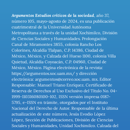
Argumentos Estudios críticos de la sociedad
, año 37,
número 105, mayo-agosto de 2024, es una publicación
cuatrimestral de la Universidad Autónoma
Metropolitana a través de la unidad Xochimilco, División
de Ciencias Sociales y Humanidades. Prolongación
Canal de Miramontes 3855, colonia Rancho Los
Colorines, Alcaldía Tlalpan, C.P. 14386, Ciudad de
México, México, y Calzada del Hueso 1100, colonia Villa
Quietud, Alcaldía Coyoacán, C.P. 04960, Ciudad de
México, México. Página electrónica de la revista:
https://argumentos.xoc.uam.mx/ y dirección
electrónica: argumentos@correo.xoc.uam. mx. Editor
Responsable: Manuel Triano Enríquez. Certificado de
Reserva de Derechos al Uso Exclusivo del Título No. 04-
1999-110316080100-102, ISSN versión impresa 0187-
5795, e-ISSN en trámite, otorgados por el Instituto
Nacional del Derecho de Autor. Responsable de la última
actualización de este número, Jesús Evodio López
López, Sección de Publicaciones, División de Ciencias
Sociales y Humanidades, Unidad Xochimilco. Calzada del