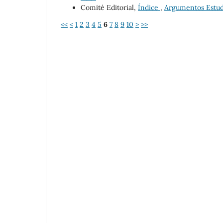
Comité Editorial,
Índice
,
Argumentos Estudi
<<
<
1
2
3
4
5
6
7
8
9
10
>
>>