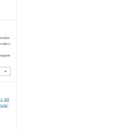
studios
erado a
/argume
i: 40
ncia"