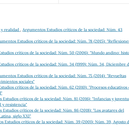
 y realidad
,
Argumentos Estudios críticos de la sociedad: Núm. 43
umentos Estudios críticos de la sociedad: Núm. 78 (2015): "Reflexione
tudios críticos de la sociedad: Núm. 50 (2006): "Mundo andino: histo
tudios críticos de la sociedad: Núm. 34 (1999): Núm. 34, Diciembre 
umentos Estudios críticos de la sociedad: Núm. 75 (2014): "Revueltas
imientos sociales"
tudios críticos de la sociedad: Núm. 62 (2010): "Procesos educativos
d"
Estudios críticos de la sociedad: Núm. 81 (2016): "Infancias y juvent
 y resistencia"
Estudios críticos de la sociedad: Núm. 86 (2018): "Los avatares del
atina, siglo XXI"
 Estudios críticos de la sociedad: Núm. 39 (2001): Núm. 39, Agosto 