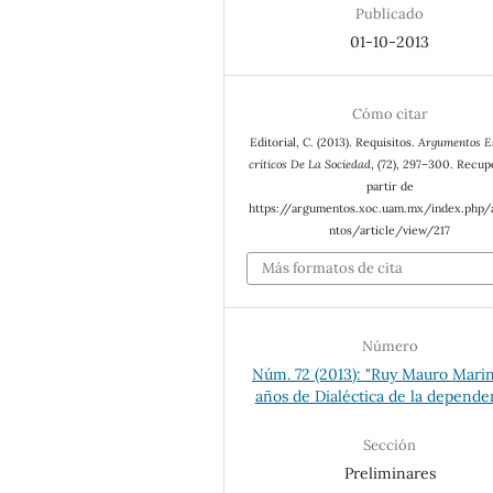
Publicado
01-10-2013
Cómo citar
Editorial, C. (2013). Requisitos.
Argumentos E
críticos De La Sociedad
, (72), 297–300. Recup
partir de
https://argumentos.xoc.uam.mx/index.php
ntos/article/view/217
Más formatos de cita
Número
Núm. 72 (2013): "Ruy Mauro Marin
años de Dialéctica de la depende
Sección
Preliminares