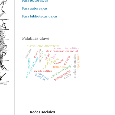
Para lectores/as
Para autores/as
Para bibliotecarios/as
Palabras clave
distribución diferencial
economía política
frontera
marxismo
desorganización social
delito
memes
cdmx
agua
0
ciudad de méxico
flujo génico
escuela
homicidio
ecología política
minado
vectores
bosque
gestión del riesgo
usuarios
aguas negras
trabajo social
encuestas
fronteras
exilio
Redes sociales