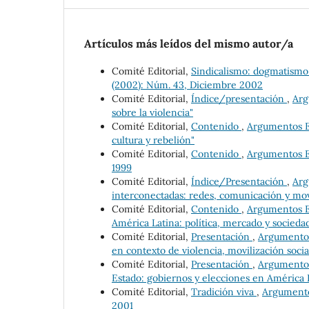
Artículos más leídos del mismo autor/a
Comité Editorial,
Sindicalismo: dogmatismo
(2002): Núm. 43, Diciembre 2002
Comité Editorial,
Índice/presentación
,
Arg
sobre la violencia"
Comité Editorial,
Contenido
,
Argumentos Es
cultura y rebelión"
Comité Editorial,
Contenido
,
Argumentos Es
1999
Comité Editorial,
Índice/Presentación
,
Arg
interconectadas: redes, comunicación y mov
Comité Editorial,
Contenido
,
Argumentos Es
América Latina: política, mercado y socieda
Comité Editorial,
Presentación
,
Argumentos 
en contexto de violencia, movilización social
Comité Editorial,
Presentación
,
Argumentos 
Estado: gobiernos y elecciones en América L
Comité Editorial,
Tradición viva
,
Argumentos
2001