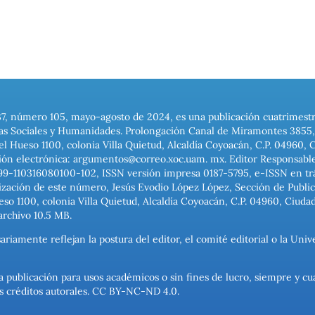
37, número 105, mayo-agosto de 2024, es una publicación cuatrimest
ias Sociales y Humanidades. Prolongación Canal de Miramontes 3855, 
el Hueso 1100, colonia Villa Quietud, Alcaldía Coyoacán, C.P. 04960, 
ión electrónica: argumentos@correo.xoc.uam. mx. Editor Responsable
999-110316080100-102, ISSN versión impresa 0187-5795, e-ISSN en trám
ización de este número, Jesús Evodio López López, Sección de Publica
o 1100, colonia Villa Quietud, Alcaldía Coyoacán, C.P. 04960, Ciuda
archivo 10.5 MB.
ariamente reflejan la postura del editor, el comité editorial o la U
a publicación para usos académicos o sin fines de lucro, siempre y cu
los créditos autorales. CC BY-NC-ND 4.0.