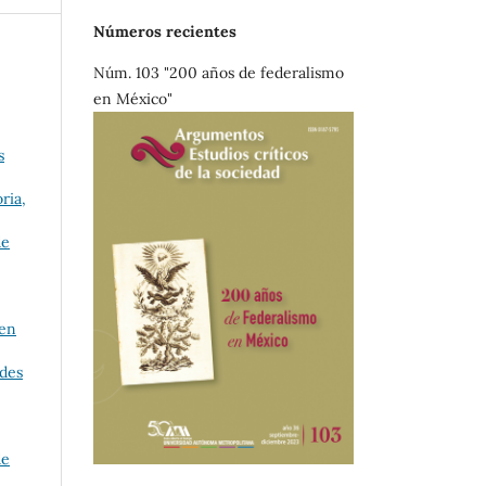
Números recientes
Núm. 103 "200 años de federalismo
en México"
s
ria,
de
 en
udes
de