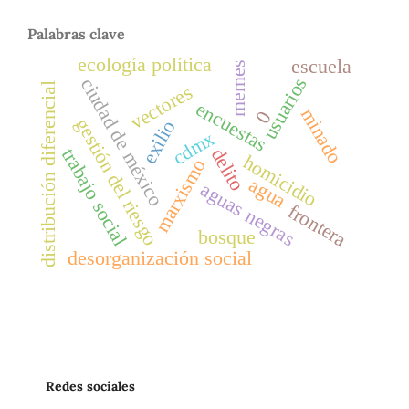
Palabras clave
ecología política
escuela
memes
usuarios
ciudad de méxico
distribución diferencial
vectores
encuestas
minado
0
gestión del riesgo
exilio
cdmx
delito
trabajo social
homicidio
marxismo
agua
aguas negras
frontera
bosque
desorganización social
Redes sociales