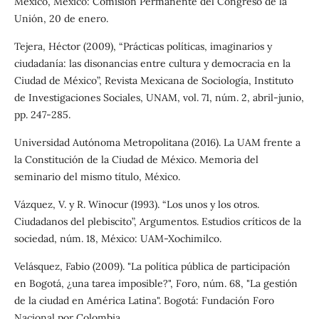
México, México: Comisión Permanente del Congreso de la
Unión, 20 de enero.
Tejera, Héctor (2009), “Prácticas políticas, imaginarios y
ciudadanía: las disonancias entre cultura y democracia en la
Ciudad de México”, Revista Mexicana de Sociología, Instituto
de Investigaciones Sociales, UNAM, vol. 71, núm. 2, abril-junio,
pp. 247-285.
Universidad Autónoma Metropolitana (2016). La UAM frente a
la Constitución de la Ciudad de México. Memoria del
seminario del mismo título, México.
Vázquez, V. y R. Winocur (1993). “Los unos y los otros.
Ciudadanos del plebiscito”, Argumentos. Estudios críticos de la
sociedad, núm. 18, México: UAM-Xochimilco.
Velásquez, Fabio (2009). "La política pública de participación
en Bogotá, ¿una tarea imposible?", Foro, núm. 68, "La gestión
de la ciudad en América Latina". Bogotá: Fundación Foro
Nacional por Colombia.