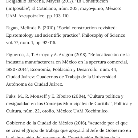
Delgadillo Bárcena, Mayela (2017). “La Constitución
(im)posible”, El Cotidiano, núm. 203, mayo-junio, México:
UAM-Azcapotzalco, pp. 103-110.
Fagan, Melinda B. (2010). “Social construction revisited:
Epistemology and scientific practice”, Philosophy of Science,
vol. 77, núm. 1, pp. 92-116.
Figueroa, J., T. Arroyo y A. Aragón (2018). “Relocalización de la
industria manufacturera en México en la apertura comercial,
1980-2014”, Economía, Población y Desarrollo, núm. 44,
Ciudad Juárez: Cuadernos de Trabajo de la Universidad
Autónoma de Ciudad Juárez.
Fuks, M., R. Monseff y E. Ribeiro (2004), “Cultura política y
desigualdad en los Consejos Municipales de Curitiba”, Política y
Cultura, núm. 22, otoño, México: UAM-Xochimilco.
Gobierno de la Ciudad de México (2016). “Acuerdo por el que
se crea el grupo de trabajo que apoyará al Jefe de Gobierno en
la elaboración del proyecto de Constitución Política de la