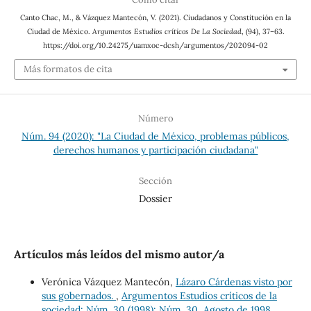
Canto Chac, M., & Vázquez Mantecón, V. (2021). Ciudadanos y Constitución en la
Ciudad de México.
Argumentos Estudios críticos De La Sociedad
, (94), 37–63.
https://doi.org/10.24275/uamxoc-dcsh/argumentos/202094-02
Más formatos de cita
Número
Núm. 94 (2020): "La Ciudad de México, problemas públicos,
derechos humanos y participación ciudadana"
Sección
Dossier
Artículos más leídos del mismo autor/a
Verónica Vázquez Mantecón,
Lázaro Cárdenas visto por
sus gobernados.
,
Argumentos Estudios críticos de la
sociedad: Núm. 30 (1998): Núm. 30, Agosto de 1998