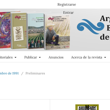
Registrarse
Entrar
itoriales
Publicar
Anuncios
Acerca de la revista
embre de 1991
/
Preliminares