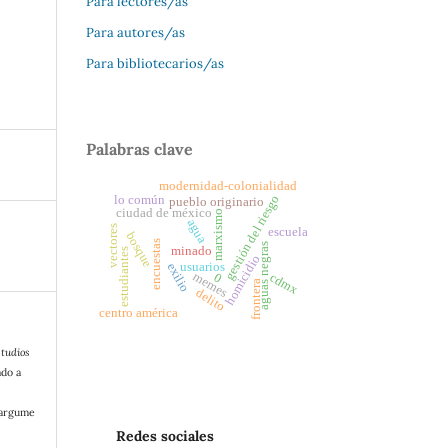
Para lectores/as
Para autores/as
Para bibliotecarios/as
Palabras clave
modernidad-colonialidad
gestión del riesgo
lo común
pueblo originario
ciudad de méxico
marxismo
agua
vectores
escuela
bosque
encuestas
aguas negras
minado
estudiantes
homicidio
exilio
usuarios
memes
cdmx
0
frontera
delito
centro américa
tudios
ado a
/argume
Redes sociales