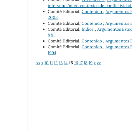
intervención en contextos de conflictividad 
Comité Editorial,
Contenido
,
Argumentos Es
2003
Comité Editorial,
Contenido
,
Argumentos Es
Comité Editorial,
Índice
,
Argumentos Estudio
XXI"
Comité Editorial,
Contenido
,
Argumentos Es
Comité Editorial,
Contenido
,
Argumentos Es
1994
<<
<
10
11
12
13
14
15
16
17
18
19
>
>>