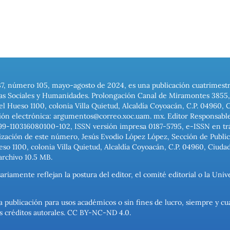
37, número 105, mayo-agosto de 2024, es una publicación cuatrimest
ias Sociales y Humanidades. Prolongación Canal de Miramontes 3855, 
el Hueso 1100, colonia Villa Quietud, Alcaldía Coyoacán, C.P. 04960, 
ión electrónica: argumentos@correo.xoc.uam. mx. Editor Responsable
999-110316080100-102, ISSN versión impresa 0187-5795, e-ISSN en trám
ización de este número, Jesús Evodio López López, Sección de Publica
o 1100, colonia Villa Quietud, Alcaldía Coyoacán, C.P. 04960, Ciuda
archivo 10.5 MB.
ariamente reflejan la postura del editor, el comité editorial o la U
a publicación para usos académicos o sin fines de lucro, siempre y cu
los créditos autorales. CC BY-NC-ND 4.0.