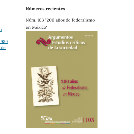
Números recientes
Núm. 103 "200 años de federalismo
en México"
o
1989
 de