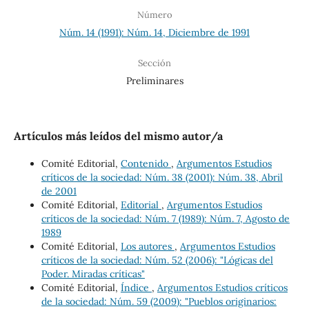
Número
Núm. 14 (1991): Núm. 14, Diciembre de 1991
Sección
Preliminares
Artículos más leídos del mismo autor/a
Comité Editorial,
Contenido
,
Argumentos Estudios
críticos de la sociedad: Núm. 38 (2001): Núm. 38, Abril
de 2001
Comité Editorial,
Editorial
,
Argumentos Estudios
críticos de la sociedad: Núm. 7 (1989): Núm. 7, Agosto de
1989
Comité Editorial,
Los autores
,
Argumentos Estudios
críticos de la sociedad: Núm. 52 (2006): "Lógicas del
Poder. Miradas críticas"
Comité Editorial,
Índice
,
Argumentos Estudios críticos
de la sociedad: Núm. 59 (2009): "Pueblos originarios: