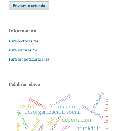
Enviar un artículo
Información
Para lectores/as
Para autores/as
Para bibliotecarios/as
Palabras clave
escuela
lo común
frontera
ciudad de méxico
marxismo
exilio
minado
desorganización social
vectores
cdmx
usuarios
deportación
memes
homicidio