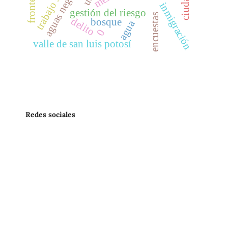
trabajo social
aguas negras
fronteras
inmigración
gestión del riesgo
encuestas
delito
bosque
agua
0
valle de san luis potosí
Redes sociales