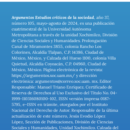
Argumentos Estudios críticos de la sociedad
, año 37,
número 105, mayo-agosto de 2024, es una publicación
cuatrimestral de la Universidad Autónoma
Metropolitana a través de la unidad Xochimilco, División
de Ciencias Sociales y Humanidades. Prolongación
Canal de Miramontes 3855, colonia Rancho Los
Colorines, Alcaldía Tlalpan, C.P. 14386, Ciudad de
México, México, y Calzada del Hueso 1100, colonia Villa
Quietud, Alcaldía Coyoacán, C.P. 04960, Ciudad de
México, México. Página electrónica de la revista:
https://argumentos.xoc.uam.mx/ y dirección
electrónica: argumentos@correo.xoc.uam. mx. Editor
Responsable: Manuel Triano Enríquez. Certificado de
Reserva de Derechos al Uso Exclusivo del Título No. 04-
1999-110316080100-102, ISSN versión impresa 0187-
5795, e-ISSN en trámite, otorgados por el Instituto
Nacional del Derecho de Autor. Responsable de la última
actualización de este número, Jesús Evodio López
López, Sección de Publicaciones, División de Ciencias
Sociales y Humanidades, Unidad Xochimilco. Calzada del