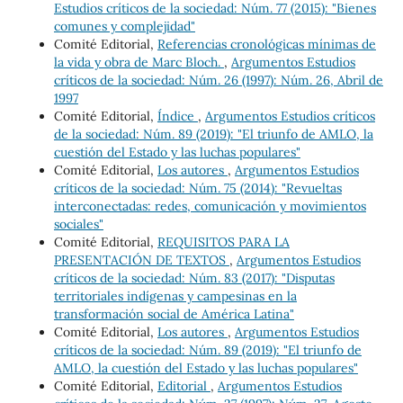
Estudios críticos de la sociedad: Núm. 77 (2015): "Bienes
comunes y complejidad"
Comité Editorial,
Referencias cronológicas mínimas de
la vida y obra de Marc Bloch.
,
Argumentos Estudios
críticos de la sociedad: Núm. 26 (1997): Núm. 26, Abril de
1997
Comité Editorial,
Índice
,
Argumentos Estudios críticos
de la sociedad: Núm. 89 (2019): "El triunfo de AMLO, la
cuestión del Estado y las luchas populares"
Comité Editorial,
Los autores
,
Argumentos Estudios
críticos de la sociedad: Núm. 75 (2014): "Revueltas
interconectadas: redes, comunicación y movimientos
sociales"
Comité Editorial,
REQUISITOS PARA LA
PRESENTACIÓN DE TEXTOS
,
Argumentos Estudios
críticos de la sociedad: Núm. 83 (2017): "Disputas
territoriales indígenas y campesinas en la
transformación social de América Latina"
Comité Editorial,
Los autores
,
Argumentos Estudios
críticos de la sociedad: Núm. 89 (2019): "El triunfo de
AMLO, la cuestión del Estado y las luchas populares"
Comité Editorial,
Editorial
,
Argumentos Estudios