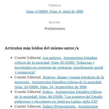
Número
Núm. 6 (1989): Núm. 6, Abril de 1989
Sección
Preliminares
Artículos más leídos del mismo autor/a
Comité Editorial,
Los autores
,
Argumentos Estudios
críticos de la sociedad: Núm. 81 (2016): "Infancias y
juventudes en contexto de violencia, movilización social
y resistencia"
Comité Editorial,
Mujeres, diosas y musas tejedoras de la
memoria
,
Argumentos Estudios críticos de la sociedad:
Núm. 24 (1996): Núm. 24, Septiembre de 1996
Comité Editorial,
Índice
,
Argumentos Estudios críticos
de la sociedad: Núm. 86 (2018): "Los avatares del Estado:
gobiernos y elecciones en América Latina, siglo XXI"
Comité Editorial,
Índice/Presentación
,
Argumentos