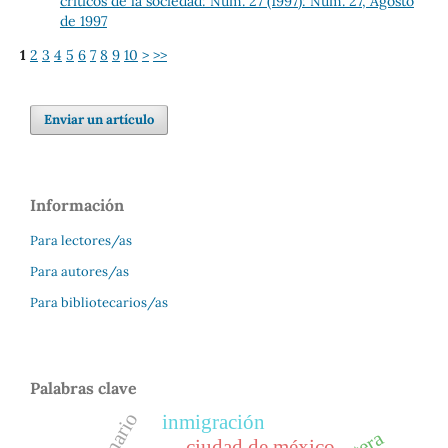
críticos de la sociedad: Núm. 27 (1997): Núm. 27, Agosto
de 1997
1
2
3
4
5
6
7
8
9
10
>
>>
Enviar un artículo
Información
Para lectores/as
Para autores/as
Para bibliotecarios/as
Palabras clave
inmigración
ciudad de méxico