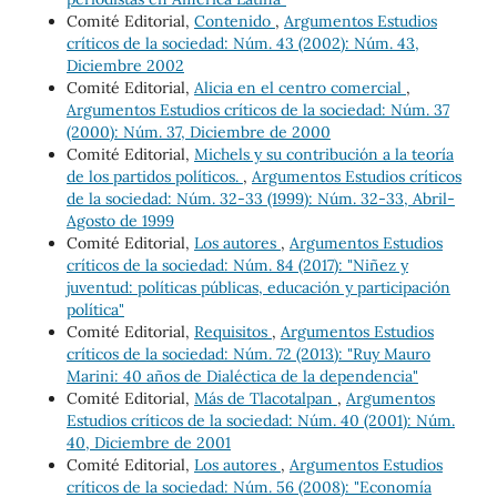
Comité Editorial,
Contenido
,
Argumentos Estudios
críticos de la sociedad: Núm. 43 (2002): Núm. 43,
Diciembre 2002
Comité Editorial,
Alicia en el centro comercial
,
Argumentos Estudios críticos de la sociedad: Núm. 37
(2000): Núm. 37, Diciembre de 2000
Comité Editorial,
Michels y su contribución a la teoría
de los partidos políticos.
,
Argumentos Estudios críticos
de la sociedad: Núm. 32-33 (1999): Núm. 32-33, Abril-
Agosto de 1999
Comité Editorial,
Los autores
,
Argumentos Estudios
críticos de la sociedad: Núm. 84 (2017): "Niñez y
juventud: políticas públicas, educación y participación
política"
Comité Editorial,
Requisitos
,
Argumentos Estudios
críticos de la sociedad: Núm. 72 (2013): "Ruy Mauro
Marini: 40 años de Dialéctica de la dependencia"
Comité Editorial,
Más de Tlacotalpan
,
Argumentos
Estudios críticos de la sociedad: Núm. 40 (2001): Núm.
40, Diciembre de 2001
Comité Editorial,
Los autores
,
Argumentos Estudios
críticos de la sociedad: Núm. 56 (2008): "Economía