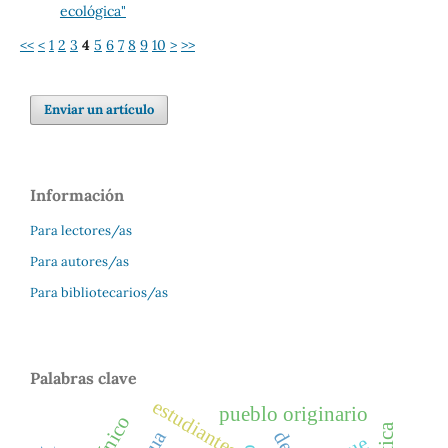
ecológica"
<<
<
1
2
3
4
5
6
7
8
9
10
>
>>
Enviar un artículo
Información
Para lectores/as
Para autores/as
Para bibliotecarios/as
Palabras clave
estudiantes
pueblo originario