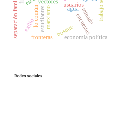
trabajo social
separación familiar
vectores
usuarios
lo común
marxismo
agua
estudiantes
minado
encuestas
exilio
bosque
fronteras
economía política
Redes sociales