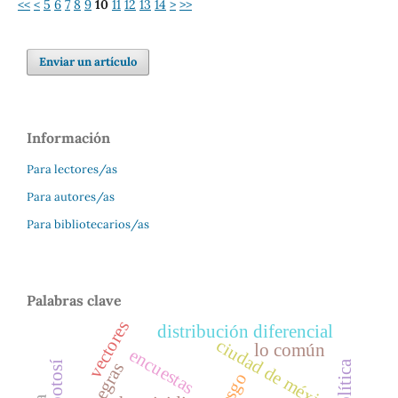
<<
<
5
6
7
8
9
10
11
12
13
14
>
>>
Enviar un artículo
Información
Para lectores/as
Para autores/as
Para bibliotecarios/as
Palabras clave
vectores
distribución diferencial
ciudad de méxico
lo común
encuestas