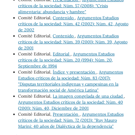
críticos de la sociedad: Núm. 57 (2008): "Crisis
alimentaria: abundancia y hambre"
Comité Editorial,
Contenido
,
Argumentos Estudios
críticos de la sociedad: Núm. 42 (2002): Núm. 42, Agosto
de 2002
Comité Editorial,
Contenido
,
Argumentos Estudios
críticos de la sociedad: Núm. 39 (2001): Núm. 39, Agosto
de 2001
Comité Editorial,
Editorial
,
Argumentos Estudios
críticos de la sociedad: Núm. 20 (1994): Núm. 20,
Septiembre de 1994
Comité Editorial,
Índice y presentación
,
Argumentos
Estudios críticos de la sociedad: Núm. 83 (2017):
"Disputas territoriales indígenas y campesinas en la
transformación social de América Latina"
Comité Editorial,
La imagen congelada de una ciudad
,
Argumentos Estudios críticos de la sociedad: Núm. 40
(2001): Núm. 40, Diciembre de 2001
Comité Editorial,
Presentación
,
Argumentos Estudios
críticos de la sociedad: Núm. 72 (2013): "Ruy Mauro
Marini: 40 años de Dialéctica de la dependencia"