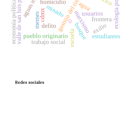
ecología política
valle de san luis potosí
aguas negras
gestión del riesgo
economía política
homicidio
agua
minado
cdmx
marxismo
usuarios
memes
frontera
0
bosque
exilio
delito
escuela
pueblo originario
estudiantes
trabajo social
Redes sociales