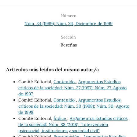
Número
Núm. 34 (1999): Núm. 34, Diciembre de 1999
Sección
Reseñas
Artículos más leídos del mismo autor/a
Comité Editorial,
Contenido
,
Argumentos Estudios
críticos de la sociedad: Núm. 27 (1997): Núm. 27, Agosto
de 1997
Comité Editorial,
Contenido
,
Argumentos Estudios
críticos de la sociedad: Núm. 30 (1998): Núm. 30, Agosto
de 1998
Comité Editorial,
Índice
,
Argumentos Estudios críticos
de la sociedad: Núm. 88 (2018): "Intervención
psicosocial, instituciones y sociedad civil"
Comité Editorial,
Presentación
,
Argumentos Estudios