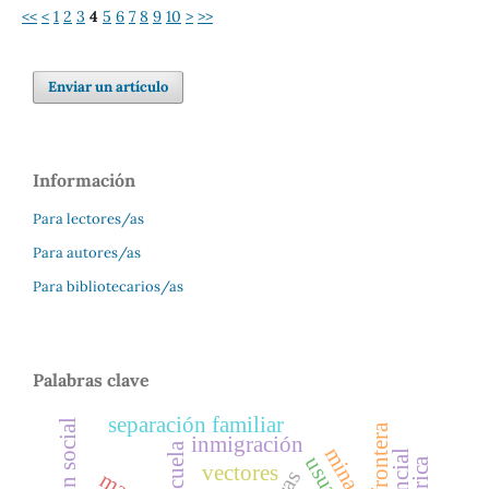
<<
<
1
2
3
4
5
6
7
8
9
10
>
>>
Enviar un artículo
Información
Para lectores/as
Para autores/as
Para bibliotecarios/as
Palabras clave
separación familiar
frontera
inmigración
escuela
minado
vectores