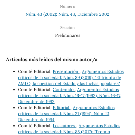
Número
Núm. 43 (2002): Núm. 43, Diciembre 2002
Sección
Preliminares
Artículos más leídos del mismo autor/a
Comité Editorial,
Presentación
,
Argumentos Estudios
críticos de la sociedad: Núm. 89 (2019): "El triunfo de
AMLO, la cuestión del Estado y las luchas populares"
Comité Editorial,
Contenido
,
Argumentos Estudios
críticos de la sociedad: Núm. 16-17 (1992): Núm. 16-17,
Diciembre de 1992
Comité Editorial,
Editorial
,
Argumentos Estudios
críticos de la sociedad: Núm. 21 (1994): Núm. 21,
Diciembre de 1994
Comité Editorial,
Los autores
,
Argumentos Estudios
críticos de la sociedad: Núm. 85 (2017): "Premio