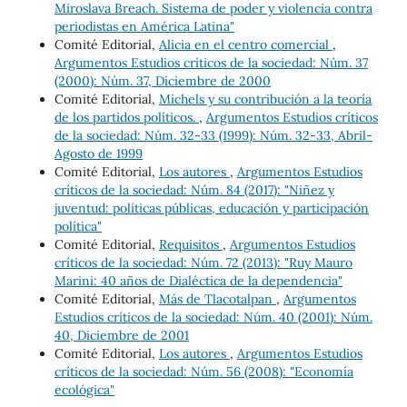
Miroslava Breach. Sistema de poder y violencia contra
periodistas en América Latina"
Comité Editorial,
Alicia en el centro comercial
,
Argumentos Estudios críticos de la sociedad: Núm. 37
(2000): Núm. 37, Diciembre de 2000
Comité Editorial,
Michels y su contribución a la teoría
de los partidos políticos.
,
Argumentos Estudios críticos
de la sociedad: Núm. 32-33 (1999): Núm. 32-33, Abril-
Agosto de 1999
Comité Editorial,
Los autores
,
Argumentos Estudios
críticos de la sociedad: Núm. 84 (2017): "Niñez y
juventud: políticas públicas, educación y participación
política"
Comité Editorial,
Requisitos
,
Argumentos Estudios
críticos de la sociedad: Núm. 72 (2013): "Ruy Mauro
Marini: 40 años de Dialéctica de la dependencia"
Comité Editorial,
Más de Tlacotalpan
,
Argumentos
Estudios críticos de la sociedad: Núm. 40 (2001): Núm.
40, Diciembre de 2001
Comité Editorial,
Los autores
,
Argumentos Estudios
críticos de la sociedad: Núm. 56 (2008): "Economía
ecológica"