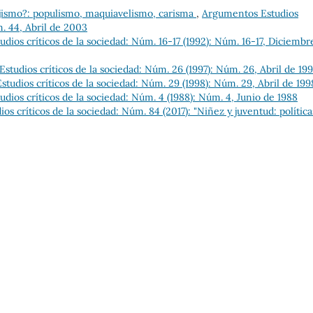
ejismo?: populismo, maquiavelismo, carisma
,
Argumentos Estudios
m. 44, Abril de 2003
dios críticos de la sociedad: Núm. 16-17 (1992): Núm. 16-17, Diciembr
tudios críticos de la sociedad: Núm. 26 (1997): Núm. 26, Abril de 199
tudios críticos de la sociedad: Núm. 29 (1998): Núm. 29, Abril de 199
dios críticos de la sociedad: Núm. 4 (1988): Núm. 4, Junio de 1988
s críticos de la sociedad: Núm. 84 (2017): "Niñez y juventud: política