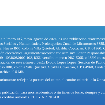
37, número 105, mayo-agosto de 2024, es una publicación cuatrimest
ias Sociales y Humanidades. Prolongación Canal de Miramontes 3855, 
el Hueso 1100, colonia Villa Quietud, Alcaldía Coyoacán, C.P. 04960, 
ión electrónica: argumentos@correo.xoc.uam. mx. Editor Responsable
999-110316080100-102, ISSN versión impresa 0187-5795, e-ISSN en trám
ización de este número, Jesús Evodio López López, Sección de Publica
o 1100, colonia Villa Quietud, Alcaldía Coyoacán, C.P. 04960, Ciuda
archivo 10.5 MB.
ariamente reflejan la postura del editor, el comité editorial o la U
a publicación para usos académicos o sin fines de lucro, siempre y cu
los créditos autorales. CC BY-NC-ND 4.0.