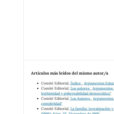
Artículos más leídos del mismo autor/a
Comité Editorial,
Índice
,
Argumentos Estudi
Comité Editorial,
Los autores
,
Argumentos E
legitimidad y gobernabilidad democrática"
Comité Editorial,
Los Autores
,
Argumentos E
complejidad"
Comité Editorial,
La familia: investigación y
(1996): Núm. 25, Diciembre de 1996