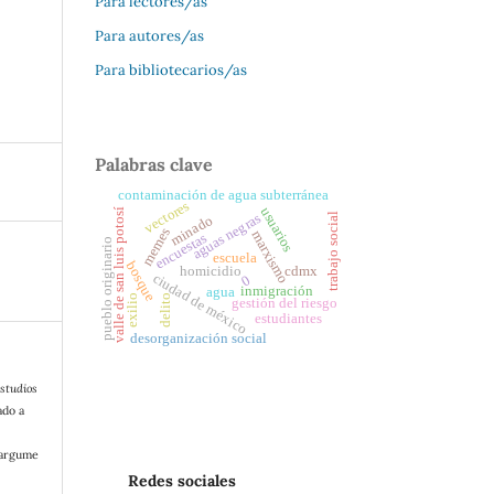
Para lectores/as
Para autores/as
Para bibliotecarios/as
Palabras clave
contaminación de agua subterránea
vectores
usuarios
valle de san luis potosí
aguas negras
trabajo social
minado
memes
marxismo
encuestas
pueblo originario
escuela
bosque
homicidio
cdmx
ciudad de méxico
0
inmigración
agua
exilio
delito
gestión del riesgo
estudiantes
desorganización social
studios
ado a
/argume
Redes sociales