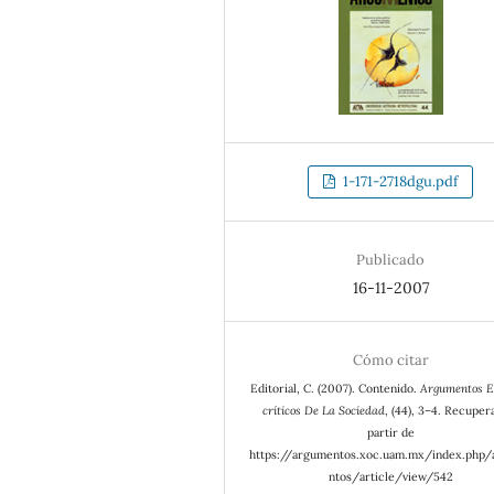
1-171-2718dgu.pdf
Publicado
16-11-2007
Cómo citar
Editorial, C. (2007). Contenido.
Argumentos E
críticos De La Sociedad
, (44), 3–4. Recuper
partir de
https://argumentos.xoc.uam.mx/index.php
ntos/article/view/542