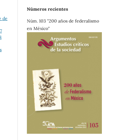
Números recientes
e de
Núm. 103 "200 años de federalismo
en México"
7
8
s