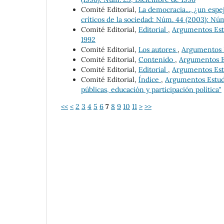
Comité Editorial,
La democracia..., ¿un esp
críticos de la sociedad: Núm. 44 (2003): Nú
Comité Editorial,
Editorial
,
Argumentos Estu
1992
Comité Editorial,
Los autores
,
Argumentos Es
Comité Editorial,
Contenido
,
Argumentos Es
Comité Editorial,
Editorial
,
Argumentos Estu
Comité Editorial,
Índice
,
Argumentos Estudio
públicas, educación y participación política"
<<
<
2
3
4
5
6
7
8
9
10
11
>
>>