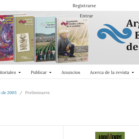
Registrarse
Entrar
itoriales
Publicar
Anuncios
Acerca de la revista
l de 2003
/
Preliminares