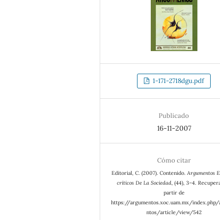
1-171-2718dgu.pdf
Publicado
16-11-2007
Cómo citar
Editorial, C. (2007). Contenido.
Argumentos E
críticos De La Sociedad
, (44), 3–4. Recuper
partir de
https://argumentos.xoc.uam.mx/index.php
ntos/article/view/542