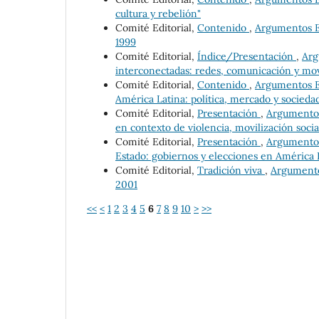
cultura y rebelión"
Comité Editorial,
Contenido
,
Argumentos Es
1999
Comité Editorial,
Índice/Presentación
,
Arg
interconectadas: redes, comunicación y mov
Comité Editorial,
Contenido
,
Argumentos Es
América Latina: política, mercado y socieda
Comité Editorial,
Presentación
,
Argumentos 
en contexto de violencia, movilización social
Comité Editorial,
Presentación
,
Argumentos 
Estado: gobiernos y elecciones en América L
Comité Editorial,
Tradición viva
,
Argumentos
2001
<<
<
1
2
3
4
5
6
7
8
9
10
>
>>