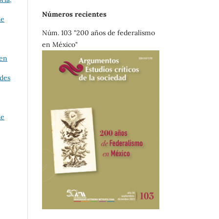
Números recientes
de
Núm. 103 "200 años de federalismo
en México"
 en
udes
de