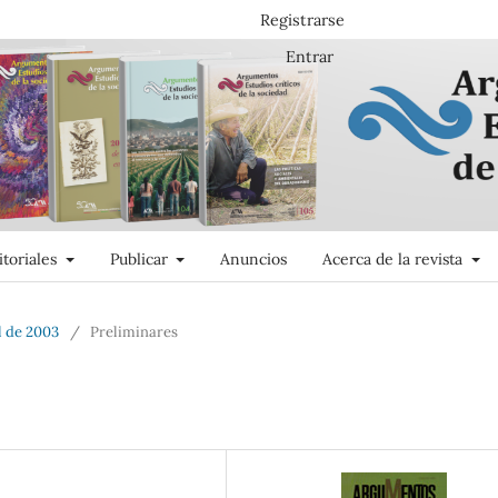
Registrarse
Entrar
itoriales
Publicar
Anuncios
Acerca de la revista
l de 2003
/
Preliminares