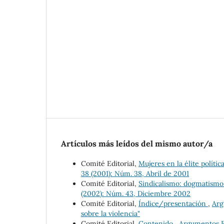
Artículos más leídos del mismo autor/a
Comité Editorial,
Mujeres en la élite polític
38 (2001): Núm. 38, Abril de 2001
Comité Editorial,
Sindicalismo: dogmatismo
(2002): Núm. 43, Diciembre 2002
Comité Editorial,
Índice/presentación
,
Arg
sobre la violencia"
Comité Editorial,
Contenido
,
Argumentos Es