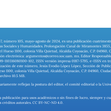
37, número 105, mayo-agosto de 2024, es una publicación cuatrimest
ias Sociales y Humanidades. Prolongación Canal de Miramontes 3855, 
el Hueso 1100, colonia Villa Quietud, Alcaldía Coyoacán, C.P. 04960, 
ión electrónica: argumentos@correo.xoc.uam. mx. Editor Responsable
999-110316080100-102, ISSN versión impresa 0187-5795, e-ISSN en trám
ización de este número, Jesús Evodio López López, Sección de Publica
o 1100, colonia Villa Quietud, Alcaldía Coyoacán, C.P. 04960, Ciuda
archivo 10.5 MB.
ariamente reflejan la postura del editor, el comité editorial o la U
a publicación para usos académicos o sin fines de lucro, siempre y cu
los créditos autorales. CC BY-NC-ND 4.0.