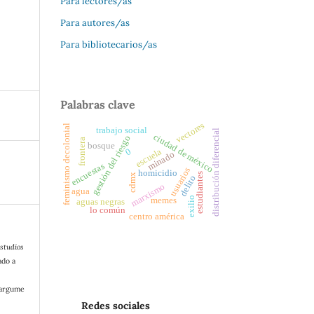
Para lectores/as
Para autores/as
Para bibliotecarios/as
Palabras clave
vectores
feminismo decolonial
trabajo social
distribución diferencial
ciudad de méxico
gestión del riesgo
frontera
bosque
0
escuela
minado
encuestas
usuarios
homicidio
estudiantes
cdmx
delito
marxismo
agua
memes
exilio
aguas negras
lo común
centro américa
studios
ado a
/argume
Redes sociales