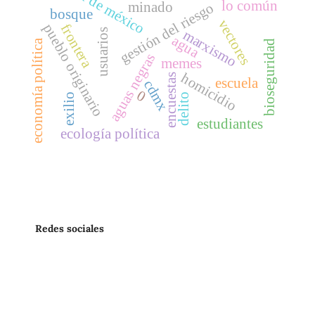
ciudad de méxico
lo común
minado
gestión del riesgo
bosque
vectores
pueblo originario
frontera
usuarios
marxismo
agua
economía política
bioseguridad
aguas negras
memes
homicidio
encuestas
escuela
cdmx
0
exilio
delito
estudiantes
ecología política
Redes sociales