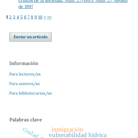
críticos de la sociedad: Núm. 27 (1997): Núm. 27, Agosto
de 1997
1
2
3
4
5
6
7
8
9
10
>
>>
Enviar un artículo
Información
Para lectores/as
Para autores/as
Para bibliotecarios/as
Palabras clave
inmigración
vulnerabilidad hídrica