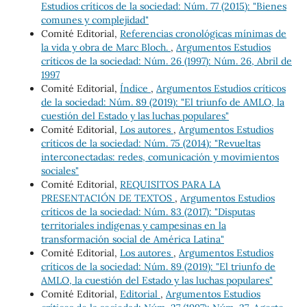
Estudios críticos de la sociedad: Núm. 77 (2015): "Bienes
comunes y complejidad"
Comité Editorial,
Referencias cronológicas mínimas de
la vida y obra de Marc Bloch.
,
Argumentos Estudios
críticos de la sociedad: Núm. 26 (1997): Núm. 26, Abril de
1997
Comité Editorial,
Índice
,
Argumentos Estudios críticos
de la sociedad: Núm. 89 (2019): "El triunfo de AMLO, la
cuestión del Estado y las luchas populares"
Comité Editorial,
Los autores
,
Argumentos Estudios
críticos de la sociedad: Núm. 75 (2014): "Revueltas
interconectadas: redes, comunicación y movimientos
sociales"
Comité Editorial,
REQUISITOS PARA LA
PRESENTACIÓN DE TEXTOS
,
Argumentos Estudios
críticos de la sociedad: Núm. 83 (2017): "Disputas
territoriales indígenas y campesinas en la
transformación social de América Latina"
Comité Editorial,
Los autores
,
Argumentos Estudios
críticos de la sociedad: Núm. 89 (2019): "El triunfo de
AMLO, la cuestión del Estado y las luchas populares"
Comité Editorial,
Editorial
,
Argumentos Estudios