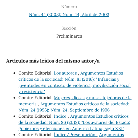
Número
Núm. 44 (2003): Núm. 44, Abril de 2003
Sección
Preliminares
Artículos más leídos del mismo autor/a
Comité Editorial,
Los autores
,
Argumentos Estudios
críticos de la sociedad: Núm. 81 (2016): "Infancias y
juventudes en contexto de violencia, movilización social
y resistencia"
Comité Editorial,
Mujeres, diosas y musas tejedoras de la
memoria
,
Argumentos Estudios críticos de la sociedad:
Núm. 24 (1996): Núm. 24, Septiembre de 1996
Comité Editorial,
Índice
,
Argumentos Estudios críticos
de la sociedad: Núm. 86 (2018): "Los avatares del Estado:
gobiernos y elecciones en América Latina, siglo XXI"
Comité Editorial,
Índice/Presentación
,
Argumentos