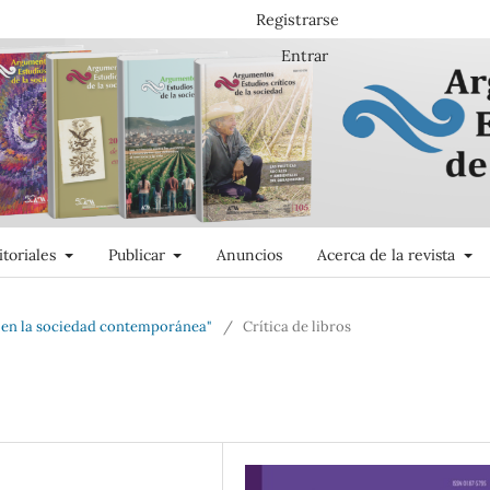
Registrarse
Entrar
itoriales
Publicar
Anuncios
Acerca de la revista
o en la sociedad contemporánea"
/
Crítica de libros