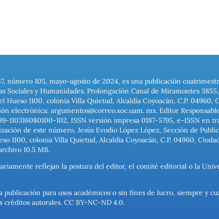
37, número 105, mayo-agosto de 2024, es una publicación cuatrimest
ias Sociales y Humanidades. Prolongación Canal de Miramontes 3855, 
el Hueso 1100, colonia Villa Quietud, Alcaldía Coyoacán, C.P. 04960, 
ión electrónica: argumentos@correo.xoc.uam. mx. Editor Responsable
999-110316080100-102, ISSN versión impresa 0187-5795, e-ISSN en trám
ización de este número, Jesús Evodio López López, Sección de Publica
o 1100, colonia Villa Quietud, Alcaldía Coyoacán, C.P. 04960, Ciuda
archivo 10.5 MB.
ariamente reflejan la postura del editor, el comité editorial o la U
a publicación para usos académicos o sin fines de lucro, siempre y cu
los créditos autorales. CC BY-NC-ND 4.0.