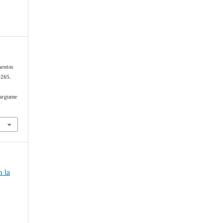
entos
–265.
/argume
n la