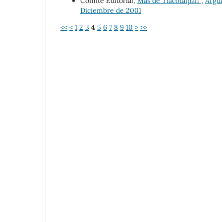
Comité Editorial,
Más de Tlacotalpan
,
Argum
Diciembre de 2001
<<
<
1
2
3
4
5
6
7
8
9
10
>
>>