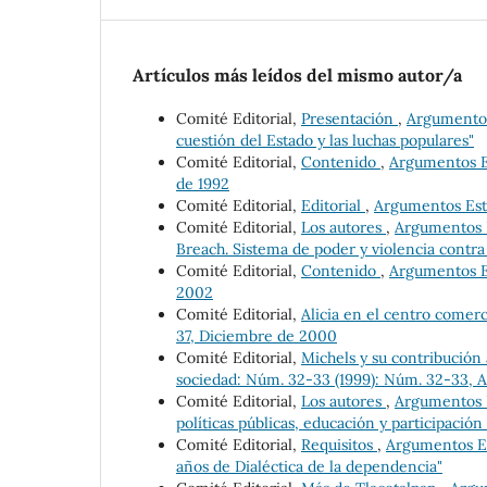
Artículos más leídos del mismo autor/a
Comité Editorial,
Presentación
,
Argumentos 
cuestión del Estado y las luchas populares"
Comité Editorial,
Contenido
,
Argumentos Es
de 1992
Comité Editorial,
Editorial
,
Argumentos Estu
Comité Editorial,
Los autores
,
Argumentos E
Breach. Sistema de poder y violencia contra
Comité Editorial,
Contenido
,
Argumentos Es
2002
Comité Editorial,
Alicia en el centro comer
37, Diciembre de 2000
Comité Editorial,
Michels y su contribución a
sociedad: Núm. 32-33 (1999): Núm. 32-33, A
Comité Editorial,
Los autores
,
Argumentos Es
políticas públicas, educación y participación 
Comité Editorial,
Requisitos
,
Argumentos Est
años de Dialéctica de la dependencia"