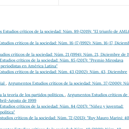
Estudios críticos de la sociedad: Núm. 89 (2019): "El triunfo de AMLO
tudios críticos de la sociedad: Núm. 16-17 (1992): Núm. 16-17, Diciem
dios críticos de la sociedad: Núm. 21 (1994): Núm. 21, Diciembre de 
studios críticos de la sociedad: Núm. 85 (2017): "Premio Miroslava
 periodistas en América Latina"
tudios críticos de la sociedad: Núm. 43 (2002): Núm. 43, Diciembre
cial
,
Argumentos Estudios críticos de la sociedad: Núm. 37 (2000): N
 la teoría de los partidos políticos.
,
Argumentos Estudios críticos de 
bril-Agosto de 1999
tudios críticos de la sociedad: Núm. 84 (2017): "Niñez y juventud:
política"
udios críticos de la sociedad: Núm. 72 (2013): "Ruy Mauro Marini: 4