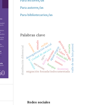
Para lectores/as
Para autores/as
Para bibliotecarios/as
Palabras clave
gestión del riesgo
minado
exilio
vectores
desorganización social
valle de san luis potosí
escuela
distribución diferencial
aguas negras
ciudad de méxico
0
marxismo
cdmx
homicidio
agua
usuarios
delito
lo común
memes
encuestas
bosque
fronteras
migración forzada/indocumentada
Redes sociales