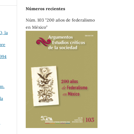
Números recientes
Núm. 103 "200 años de federalismo
en México"
, la
bre
1994
úm.
la
0