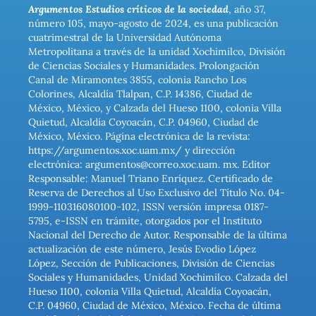
Argumentos Estudios críticos de la sociedad
, año 37,
número 105, mayo-agosto de 2024, es una publicación
cuatrimestral de la Universidad Autónoma
Metropolitana a través de la unidad Xochimilco, División
de Ciencias Sociales y Humanidades. Prolongación
Canal de Miramontes 3855, colonia Rancho Los
Colorines, Alcaldía Tlalpan, C.P. 14386, Ciudad de
México, México, y Calzada del Hueso 1100, colonia Villa
Quietud, Alcaldía Coyoacán, C.P. 04960, Ciudad de
México, México. Página electrónica de la revista:
https://argumentos.xoc.uam.mx/ y dirección
electrónica: argumentos@correo.xoc.uam. mx. Editor
Responsable: Manuel Triano Enríquez. Certificado de
Reserva de Derechos al Uso Exclusivo del Título No. 04-
1999-110316080100-102, ISSN versión impresa 0187-
5795, e-ISSN en trámite, otorgados por el Instituto
Nacional del Derecho de Autor. Responsable de la última
actualización de este número, Jesús Evodio López
López, Sección de Publicaciones, División de Ciencias
Sociales y Humanidades, Unidad Xochimilco. Calzada del
Hueso 1100, colonia Villa Quietud, Alcaldía Coyoacán,
C.P. 04960, Ciudad de México, México. Fecha de última