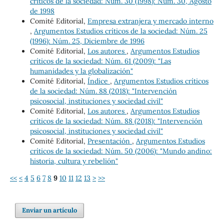
críticos de la sociedad: Núm. 30 (1998): Núm. 30, Agosto
de 1998
Comité Editorial,
Empresa extranjera y mercado interno
,
Argumentos Estudios críticos de la sociedad: Núm. 25
(1996): Núm. 25, Diciembre de 1996
Comité Editorial,
Los autores
,
Argumentos Estudios
críticos de la sociedad: Núm. 61 (2009): "Las
humanidades y la globalización"
Comité Editorial,
Índice
,
Argumentos Estudios críticos
de la sociedad: Núm. 88 (2018): "Intervención
psicosocial, instituciones y sociedad civil"
Comité Editorial,
Los autores
,
Argumentos Estudios
críticos de la sociedad: Núm. 88 (2018): "Intervención
psicosocial, instituciones y sociedad civil"
Comité Editorial,
Presentación
,
Argumentos Estudios
críticos de la sociedad: Núm. 50 (2006): "Mundo andino:
historia, cultura y rebelión"
<<
<
4
5
6
7
8
9
10
11
12
13
>
>>
Enviar un artículo