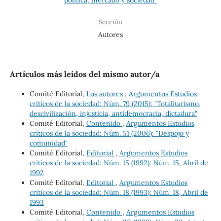
Sección
Autores
Artículos más leídos del mismo autor/a
Comité Editorial,
Los autores
,
Argumentos Estudios
críticos de la sociedad: Núm. 79 (2015): "Totalitarismo,
descivilización, injusticia, antidemocracia, dictadura"
Comité Editorial,
Contenido
,
Argumentos Estudios
críticos de la sociedad: Núm. 51 (2006): "Despojo y
comunidad"
Comité Editorial,
Editorial
,
Argumentos Estudios
críticos de la sociedad: Núm. 15 (1992): Núm. 15, Abril de
1992
Comité Editorial,
Editorial
,
Argumentos Estudios
críticos de la sociedad: Núm. 18 (1993): Núm. 18, Abril de
1993
Comité Editorial,
Contenido
,
Argumentos Estudios