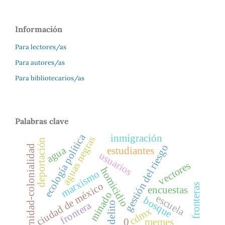
Información
Para lectores/as
Para autores/as
Para bibliotecarios/as
Palabras clave
ecología política
inmigración
aguas negras
deportación
gestión del riesgo
modernidad-colonialidad
agua
estudiantes
usuarios
vectores
homicidio
marxismo
ciudad de méxico
fronteras
encuestas
minado
escuela
bosque
frontera
delito
cdmx
0
memes