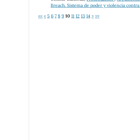
Breach. Sistema de poder y violencia contra
<<
<
5
6
7
8
9
10
11
12
13
14
>
>>