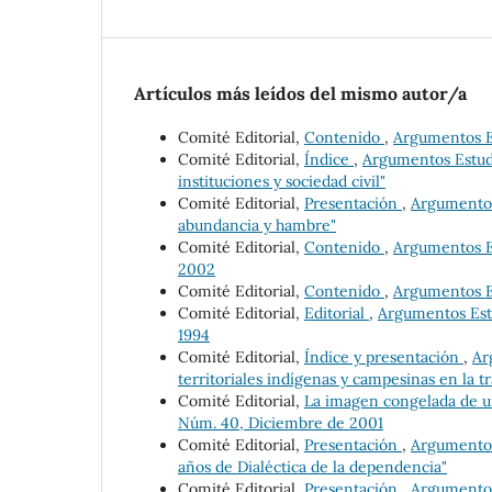
Artículos más leídos del mismo autor/a
Comité Editorial,
Contenido
,
Argumentos Es
Comité Editorial,
Índice
,
Argumentos Estudio
instituciones y sociedad civil"
Comité Editorial,
Presentación
,
Argumentos 
abundancia y hambre"
Comité Editorial,
Contenido
,
Argumentos Es
2002
Comité Editorial,
Contenido
,
Argumentos Es
Comité Editorial,
Editorial
,
Argumentos Estu
1994
Comité Editorial,
Índice y presentación
,
Ar
territoriales indígenas y campesinas en la 
Comité Editorial,
La imagen congelada de 
Núm. 40, Diciembre de 2001
Comité Editorial,
Presentación
,
Argumentos 
años de Dialéctica de la dependencia"
Comité Editorial,
Presentación
,
Argumentos 