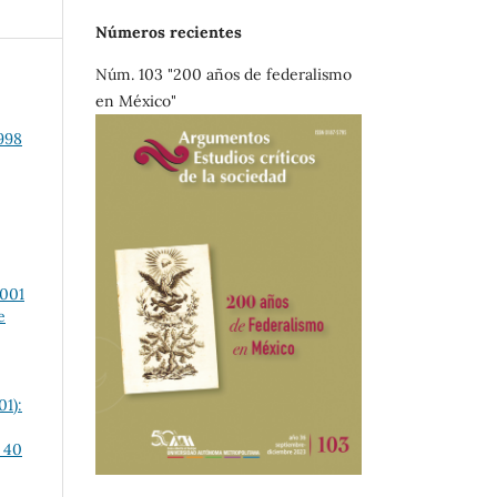
Números recientes
Núm. 103 "200 años de federalismo
en México"
1998
2001
e
01):
: 40