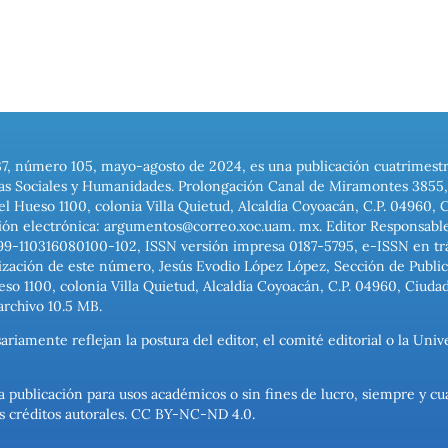
37, número 105, mayo-agosto de 2024, es una publicación cuatrimest
ias Sociales y Humanidades. Prolongación Canal de Miramontes 3855, 
el Hueso 1100, colonia Villa Quietud, Alcaldía Coyoacán, C.P. 04960, 
ión electrónica: argumentos@correo.xoc.uam. mx. Editor Responsable
999-110316080100-102, ISSN versión impresa 0187-5795, e-ISSN en trám
ización de este número, Jesús Evodio López López, Sección de Publica
o 1100, colonia Villa Quietud, Alcaldía Coyoacán, C.P. 04960, Ciuda
archivo 10.5 MB.
ariamente reflejan la postura del editor, el comité editorial o la U
a publicación para usos académicos o sin fines de lucro, siempre y cu
los créditos autorales. CC BY-NC-ND 4.0.