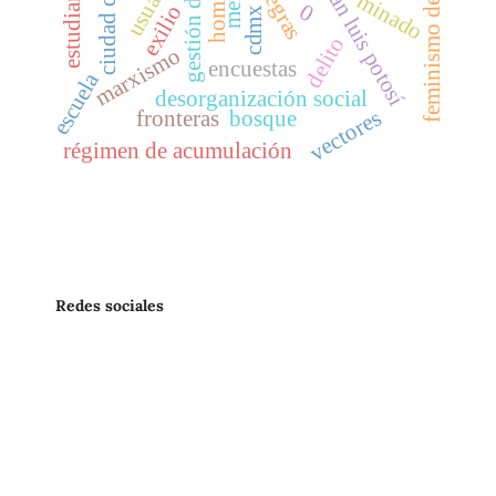
valle de san luis potosí
feminismo decolonial
estudiantes
minado
0
exilio
cdmx
delito
marxismo
encuestas
escuela
desorganización social
vectores
fronteras
bosque
régimen de acumulación
Redes sociales