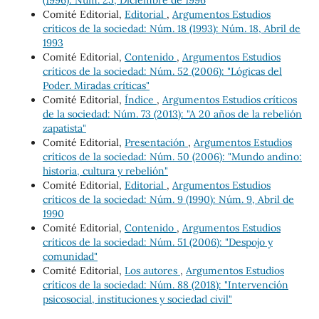
Comité Editorial,
Editorial
,
Argumentos Estudios
críticos de la sociedad: Núm. 18 (1993): Núm. 18, Abril de
1993
Comité Editorial,
Contenido
,
Argumentos Estudios
críticos de la sociedad: Núm. 52 (2006): "Lógicas del
Poder. Miradas críticas"
Comité Editorial,
Índice
,
Argumentos Estudios críticos
de la sociedad: Núm. 73 (2013): "A 20 años de la rebelión
zapatista"
Comité Editorial,
Presentación
,
Argumentos Estudios
críticos de la sociedad: Núm. 50 (2006): "Mundo andino:
historia, cultura y rebelión"
Comité Editorial,
Editorial
,
Argumentos Estudios
críticos de la sociedad: Núm. 9 (1990): Núm. 9, Abril de
1990
Comité Editorial,
Contenido
,
Argumentos Estudios
críticos de la sociedad: Núm. 51 (2006): "Despojo y
comunidad"
Comité Editorial,
Los autores
,
Argumentos Estudios
críticos de la sociedad: Núm. 88 (2018): "Intervención
psicosocial, instituciones y sociedad civil"