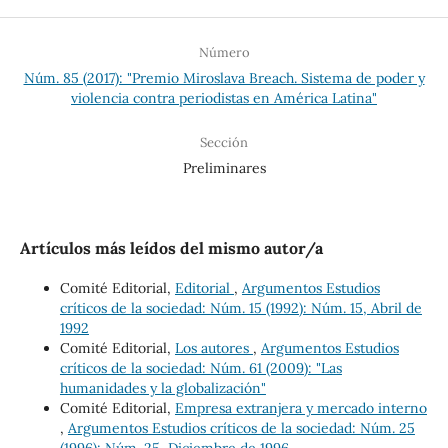
Número
Núm. 85 (2017): "Premio Miroslava Breach. Sistema de poder y
violencia contra periodistas en América Latina"
Sección
Preliminares
Artículos más leídos del mismo autor/a
Comité Editorial,
Editorial
,
Argumentos Estudios
críticos de la sociedad: Núm. 15 (1992): Núm. 15, Abril de
1992
Comité Editorial,
Los autores
,
Argumentos Estudios
críticos de la sociedad: Núm. 61 (2009): "Las
humanidades y la globalización"
Comité Editorial,
Empresa extranjera y mercado interno
,
Argumentos Estudios críticos de la sociedad: Núm. 25
(1996): Núm. 25, Diciembre de 1996