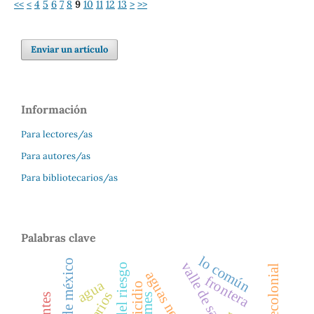
<<
<
4
5
6
7
8
9
10
11
12
13
>
>>
Enviar un artículo
Información
Para lectores/as
Para autores/as
Para bibliotecarios/as
Palabras clave
lo común
ciudad de méxico
gestión del riesgo
aguas negras
frontera
agua
homicidio
usuarios
memes