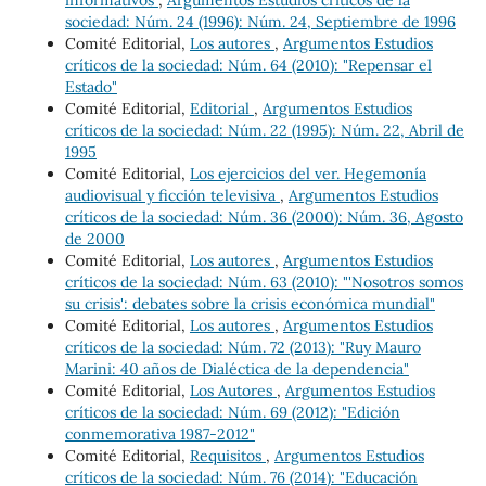
sociedad: Núm. 24 (1996): Núm. 24, Septiembre de 1996
Comité Editorial,
Los autores
,
Argumentos Estudios
críticos de la sociedad: Núm. 64 (2010): "Repensar el
Estado"
Comité Editorial,
Editorial
,
Argumentos Estudios
críticos de la sociedad: Núm. 22 (1995): Núm. 22, Abril de
1995
Comité Editorial,
Los ejercicios del ver. Hegemonía
audiovisual y ficción televisiva
,
Argumentos Estudios
críticos de la sociedad: Núm. 36 (2000): Núm. 36, Agosto
de 2000
Comité Editorial,
Los autores
,
Argumentos Estudios
críticos de la sociedad: Núm. 63 (2010): "'Nosotros somos
su crisis': debates sobre la crisis económica mundial"
Comité Editorial,
Los autores
,
Argumentos Estudios
críticos de la sociedad: Núm. 72 (2013): "Ruy Mauro
Marini: 40 años de Dialéctica de la dependencia"
Comité Editorial,
Los Autores
,
Argumentos Estudios
críticos de la sociedad: Núm. 69 (2012): "Edición
conmemorativa 1987-2012"
Comité Editorial,
Requisitos
,
Argumentos Estudios
críticos de la sociedad: Núm. 76 (2014): "Educación