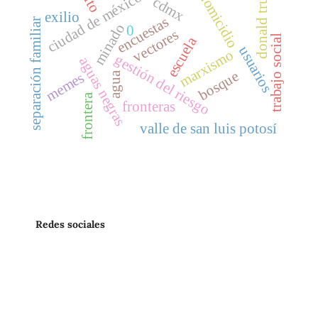
donald trump
ciudad de méxico
homicidio
cdmx
exilio
encuestas
separación familiar
minado
0
vectores
trabajo social
escuela
usuarios
marxismo
gestión del riesgo
aguas negras
bosque
memes
agua
frontera
fronteras
valle de san luis potosí
Redes sociales