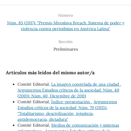
Número
Núm. 85 (2017): "Premio Miroslava Breach. Sistema de poder y
violencia contra periodistas en América Latina"
Sección
Preliminares
Artículos más leídos del mismo autor/a
Comité Editorial,
La imagen congelada de una ciudad
,
Argumentos Estudios críticos de la sociedad: Núm. 40
(2001): Núm. 40, Diciembre de 2001
Comité Editorial,
Índice-presentación
,
Argumentos
Estudios críticos de la sociedad: Núm. 79 (2015):
"Totalitarismo, descivilización, injusticia,
antidemocracia, dictadura"
Comité Editorial,
Medios de comunicación y sistemas
informativos
,
Argumentos Estudios críticos de la