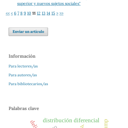
superior y nuevos sujetos sociales"
<<
<
6
7
8
9
10
11
12
13
14
15
>
>>
Enviar un artículo
Información
Para lectores/as
Para autores/as
Para bibliotecarios/as
Palabras clave
distribución diferencial
delito