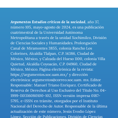
Argumentos Estudios críticos de la sociedad
, año 37,
número 105, mayo-agosto de 2024, es una publicación
cuatrimestral de la Universidad Autónoma
Metropolitana a través de la unidad Xochimilco, División
de Ciencias Sociales y Humanidades. Prolongación
Canal de Miramontes 3855, colonia Rancho Los
Colorines, Alcaldía Tlalpan, C.P. 14386, Ciudad de
México, México, y Calzada del Hueso 1100, colonia Villa
Quietud, Alcaldía Coyoacán, C.P. 04960, Ciudad de
México, México. Página electrónica de la revista:
https://argumentos.xoc.uam.mx/ y dirección
electrónica: argumentos@correo.xoc.uam. mx. Editor
Responsable: Manuel Triano Enríquez. Certificado de
Reserva de Derechos al Uso Exclusivo del Título No. 04-
1999-110316080100-102, ISSN versión impresa 0187-
5795, e-ISSN en trámite, otorgados por el Instituto
Nacional del Derecho de Autor. Responsable de la última
actualización de este número, Jesús Evodio López
López, Sección de Publicaciones, División de Ciencias