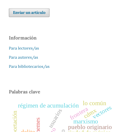
Enviar un artículo
Información
Para lectores/as
Para autores/as
Para bibliotecarios/as
Palabras clave
lo común
régimen de acumulación
vectores
frontera
cdmx
usuarios
deportación
memes
marxismo
pueblo originario
delito