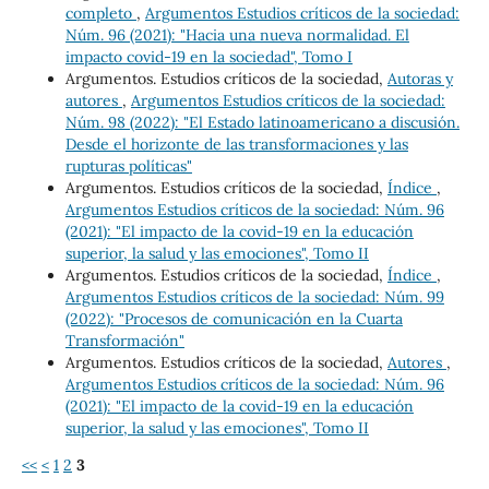
completo
,
Argumentos Estudios críticos de la sociedad:
Núm. 96 (2021): "Hacia una nueva normalidad. El
impacto covid-19 en la sociedad", Tomo I
Argumentos. Estudios críticos de la sociedad,
Autoras y
autores
,
Argumentos Estudios críticos de la sociedad:
Núm. 98 (2022): "El Estado latinoamericano a discusión.
Desde el horizonte de las transformaciones y las
rupturas políticas"
Argumentos. Estudios críticos de la sociedad,
Índice
,
Argumentos Estudios críticos de la sociedad: Núm. 96
(2021): "El impacto de la covid-19 en la educación
superior, la salud y las emociones", Tomo II
Argumentos. Estudios críticos de la sociedad,
Índice
,
Argumentos Estudios críticos de la sociedad: Núm. 99
(2022): "Procesos de comunicación en la Cuarta
Transformación"
Argumentos. Estudios críticos de la sociedad,
Autores
,
Argumentos Estudios críticos de la sociedad: Núm. 96
(2021): "El impacto de la covid-19 en la educación
superior, la salud y las emociones", Tomo II
<<
<
1
2
3