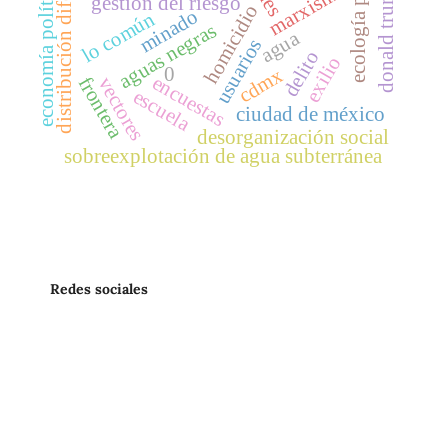
distribución diferencial
ecología política
economía política
donald trump
marxismo
gestión del riesgo
homicidio
minado
lo común
aguas negras
agua
usuarios
delito
exilio
0
cdmx
encuestas
vectores
frontera
escuela
ciudad de méxico
desorganización social
sobreexplotación de agua subterránea
Redes sociales