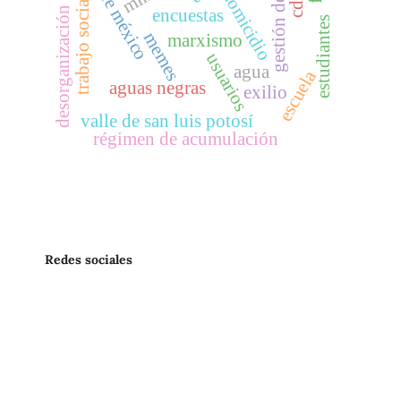
gestión del riesgo
ciudad de méxico
desorganización social
homicidio
trabajo social
encuestas
estudiantes
memes
marxismo
usuarios
agua
escuela
aguas negras
exilio
valle de san luis potosí
régimen de acumulación
Redes sociales