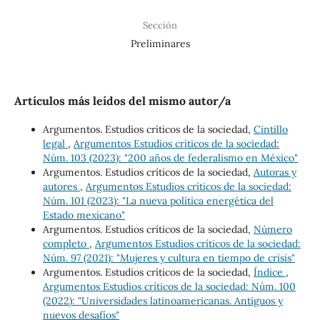
Sección
Preliminares
Artículos más leídos del mismo autor/a
Argumentos. Estudios críticos de la sociedad,
Cintillo
legal
,
Argumentos Estudios críticos de la sociedad:
Núm. 103 (2023): "200 años de federalismo en México"
Argumentos. Estudios críticos de la sociedad,
Autoras y
autores
,
Argumentos Estudios críticos de la sociedad:
Núm. 101 (2023): "La nueva política energética del
Estado mexicano"
Argumentos. Estudios críticos de la sociedad,
Número
completo
,
Argumentos Estudios críticos de la sociedad:
Núm. 97 (2021): "Mujeres y cultura en tiempo de crisis"
Argumentos. Estudios críticos de la sociedad,
Índice
,
Argumentos Estudios críticos de la sociedad: Núm. 100
(2022): "Universidades latinoamericanas. Antiguos y
nuevos desafíos"