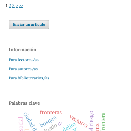
1
2
3
>
>>
Enviar un artículo
Información
Para lectores/as
Para autores/as
Para bibliotecarios/as
Palabras clave
fronteras
frontera
vectores
bosque
0
delito
minado
cdmx