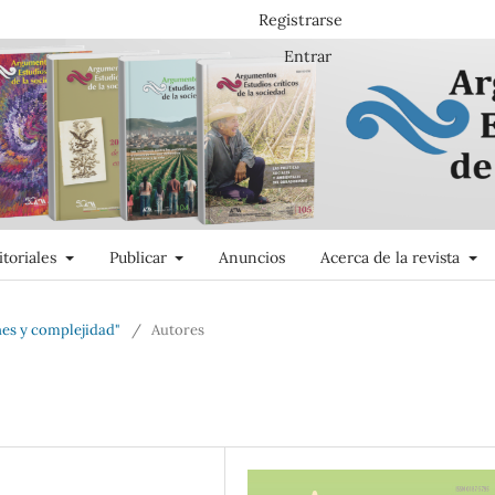
Registrarse
Entrar
itoriales
Publicar
Anuncios
Acerca de la revista
nes y complejidad"
/
Autores