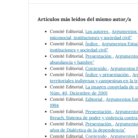
Artículos más leídos del mismo autor/a
Comité Editorial,
Los autores
,
Argumentos E
psicosocial, instituciones y sociedad civil"
Comité Editorial,
Índice
,
Argumentos Estudio
instituciones y sociedad civil"
Comité Editorial,
Presentación
,
Argumentos 
abundancia y hambre"
Comité Editorial,
Contenido
,
Argumentos Es
Comité Editorial,
Índice y presentación
,
Ar
territoriales indígenas y campesinas en la 
Comité Editorial,
La imagen congelada de 
Núm. 40, Diciembre de 2001
Comité Editorial,
Editorial
,
Argumentos Estu
1994
Comité Editorial,
Presentación
,
Argumentos 
Breach. Sistema de poder y violencia contra
Comité Editorial,
Presentación
,
Argumentos 
años de Dialéctica de la dependencia"
Comité Editorial,
Contenido
,
Argumentos Es