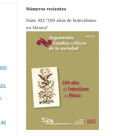
Números recientes
Núm. 103 "200 años de federalismo
en México"
2001
01):
e
: 40