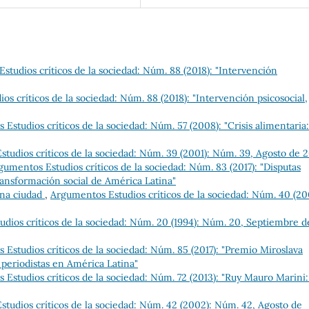
studios críticos de la sociedad: Núm. 88 (2018): "Intervención
s críticos de la sociedad: Núm. 88 (2018): "Intervención psicosocial,
Estudios críticos de la sociedad: Núm. 57 (2008): "Crisis alimentaria:
tudios críticos de la sociedad: Núm. 39 (2001): Núm. 39, Agosto de 
gumentos Estudios críticos de la sociedad: Núm. 83 (2017): "Disputas
transformación social de América Latina"
una ciudad
,
Argumentos Estudios críticos de la sociedad: Núm. 40 (20
dios críticos de la sociedad: Núm. 20 (1994): Núm. 20, Septiembre d
Estudios críticos de la sociedad: Núm. 85 (2017): "Premio Miroslava
 periodistas en América Latina"
Estudios críticos de la sociedad: Núm. 72 (2013): "Ruy Mauro Marini
tudios críticos de la sociedad: Núm. 42 (2002): Núm. 42, Agosto de