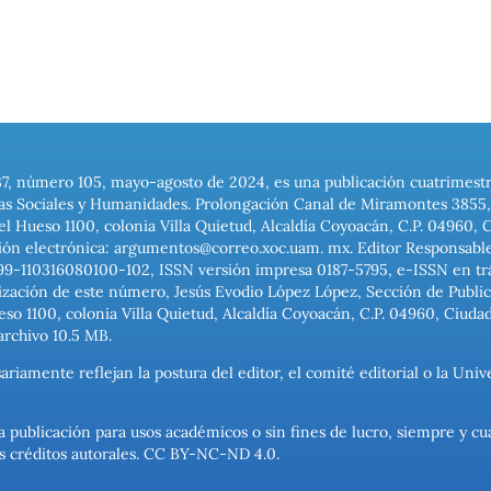
37, número 105, mayo-agosto de 2024, es una publicación cuatrimest
ias Sociales y Humanidades. Prolongación Canal de Miramontes 3855, 
el Hueso 1100, colonia Villa Quietud, Alcaldía Coyoacán, C.P. 04960, 
ión electrónica: argumentos@correo.xoc.uam. mx. Editor Responsable
999-110316080100-102, ISSN versión impresa 0187-5795, e-ISSN en trám
ización de este número, Jesús Evodio López López, Sección de Publica
o 1100, colonia Villa Quietud, Alcaldía Coyoacán, C.P. 04960, Ciuda
archivo 10.5 MB.
ariamente reflejan la postura del editor, el comité editorial o la U
a publicación para usos académicos o sin fines de lucro, siempre y cu
los créditos autorales. CC BY-NC-ND 4.0.