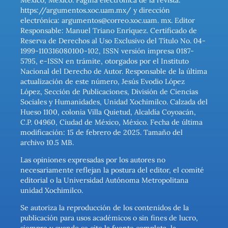
México, México. Página electrónica de la revista:
https://argumentos.xoc.uam.mx/ y dirección
electrónica: argumentos@correo.xoc.uam. mx. Editor
Responsable: Manuel Triano Enríquez. Certificado de
Reserva de Derechos al Uso Exclusivo del Título No. 04-
1999-110316080100-102, ISSN versión impresa 0187-
5795, e-ISSN en trámite, otorgados por el Instituto
Nacional del Derecho de Autor. Responsable de la última
actualización de este número, Jesús Evodio López
López, Sección de Publicaciones, División de Ciencias
Sociales y Humanidades, Unidad Xochimilco. Calzada del
Hueso 1100, colonia Villa Quietud, Alcaldía Coyoacán,
C.P. 04960, Ciudad de México, México. Fecha de última
modificación: 15 de febrero de 2025. Tamaño del
archivo 10.5 MB.
Las opiniones expresadas por los autores no
necesariamente reflejan la postura del editor, el comité
editorial o la Universidad Autónoma Metropolitana
unidad Xochimilco.
Se autoriza la reproducción de los contenidos de la
publicación para usos académicos o sin fines de lucro,