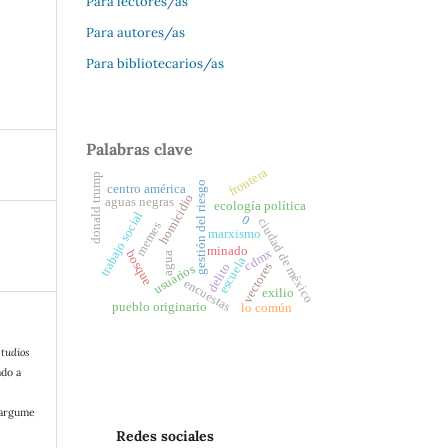
Para lectores/as
Para autores/as
Para bibliotecarios/as
Palabras clave
frontera
donald trump
gestión del riesgo
centro américa
homicidio
aguas negras
ecología política
trabajo social
0
ciudad de méxico
memes
marxismo
minado
cdmx
bosque
agua
escuela
vectores
delito
usuarios
encuestas
exilio
pueblo originario
lo común
tudios
ado a
/argume
Redes sociales