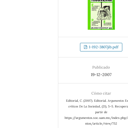
1-192-3807jib.pdf
Publicado
19-12-2007
Cómo citar
Editorial, C. (2007). Editorial.
Argumentos Es
críticos De La Sociedad
, (21), 5–5. Recuper
partir de
https://argumentos.xoc.uam.mx/index.php
ntos/article/view/752