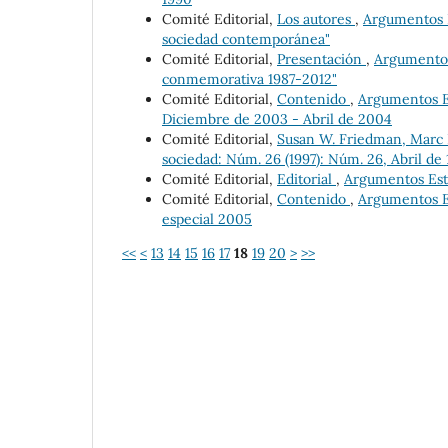
Comité Editorial,
Los autores
,
Argumentos Es
sociedad contemporánea"
Comité Editorial,
Presentación
,
Argumentos 
conmemorativa 1987-2012"
Comité Editorial,
Contenido
,
Argumentos Es
Diciembre de 2003 - Abril de 2004
Comité Editorial,
Susan W. Friedman, Marc 
sociedad: Núm. 26 (1997): Núm. 26, Abril de 
Comité Editorial,
Editorial
,
Argumentos Estu
Comité Editorial,
Contenido
,
Argumentos Es
especial 2005
<<
<
13
14
15
16
17
18
19
20
>
>>