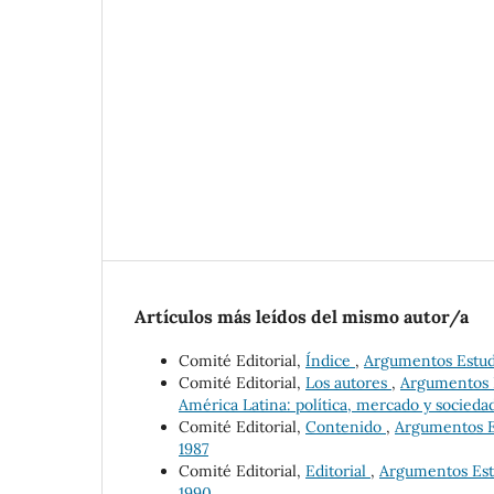
Artículos más leídos del mismo autor/a
Comité Editorial,
Índice
,
Argumentos Estudio
Comité Editorial,
Los autores
,
Argumentos E
América Latina: política, mercado y socieda
Comité Editorial,
Contenido
,
Argumentos Es
1987
Comité Editorial,
Editorial
,
Argumentos Estu
1990