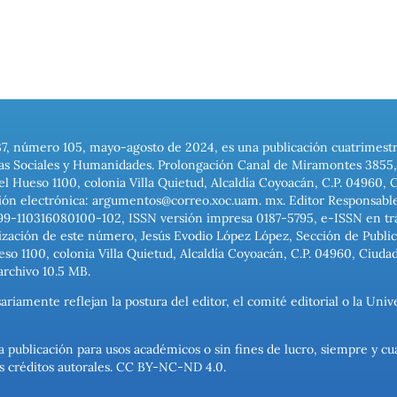
37, número 105, mayo-agosto de 2024, es una publicación cuatrimest
ias Sociales y Humanidades. Prolongación Canal de Miramontes 3855, 
el Hueso 1100, colonia Villa Quietud, Alcaldía Coyoacán, C.P. 04960, 
ión electrónica: argumentos@correo.xoc.uam. mx. Editor Responsable
999-110316080100-102, ISSN versión impresa 0187-5795, e-ISSN en trám
ización de este número, Jesús Evodio López López, Sección de Publica
o 1100, colonia Villa Quietud, Alcaldía Coyoacán, C.P. 04960, Ciuda
archivo 10.5 MB.
ariamente reflejan la postura del editor, el comité editorial o la U
a publicación para usos académicos o sin fines de lucro, siempre y cu
los créditos autorales. CC BY-NC-ND 4.0.