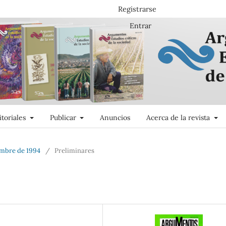
Registrarse
Entrar
itoriales
Publicar
Anuncios
Acerca de la revista
embre de 1994
/
Preliminares