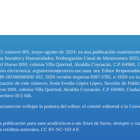
37, número 105, mayo-agosto de 2024, es una publicación cuatrimest
ias Sociales y Humanidades. Prolongación Canal de Miramontes 3855, 
el Hueso 1100, colonia Villa Quietud, Alcaldía Coyoacán, C.P. 04960, 
ión electrónica: argumentos@correo.xoc.uam. mx. Editor Responsable
999-110316080100-102, ISSN versión impresa 0187-5795, e-ISSN en trám
ización de este número, Jesús Evodio López López, Sección de Publica
o 1100, colonia Villa Quietud, Alcaldía Coyoacán, C.P. 04960, Ciuda
archivo 10.5 MB.
ariamente reflejan la postura del editor, el comité editorial o la U
a publicación para usos académicos o sin fines de lucro, siempre y cu
los créditos autorales. CC BY-NC-ND 4.0.