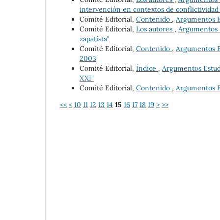
intervención en contextos de conflictividad 
Comité Editorial,
Contenido
,
Argumentos Es
Comité Editorial,
Los autores
,
Argumentos Es
zapatista"
Comité Editorial,
Contenido
,
Argumentos Es
2003
Comité Editorial,
Índice
,
Argumentos Estudio
XXI"
Comité Editorial,
Contenido
,
Argumentos Es
<<
<
10
11
12
13
14
15
16
17
18
19
>
>>