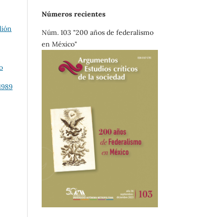
Números recientes
lión
Núm. 103 "200 años de federalismo
en México"
o
1989