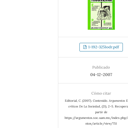
1-192-3251odr.pdf
Publicado
04-12-2007
Cómo citar
Editorial, C. (2007). Contenido.
Argumentos E
críticos De La Sociedad
, (21), 2–5. Recuper
partir de
https://argumentos.xoc.uam.mx/index.php
ntos/article/view/751