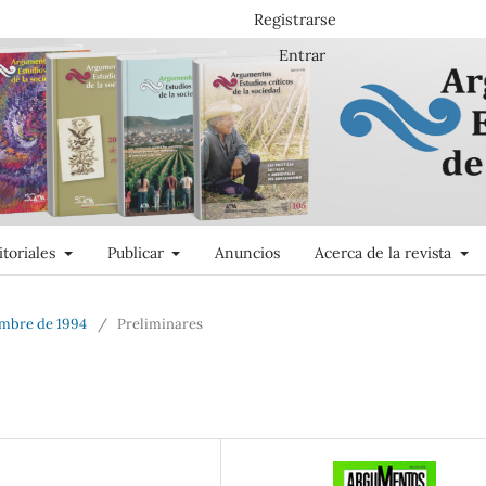
Registrarse
Entrar
itoriales
Publicar
Anuncios
Acerca de la revista
embre de 1994
/
Preliminares