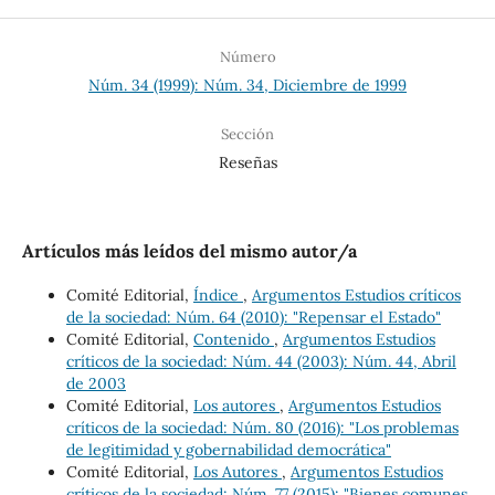
Número
Núm. 34 (1999): Núm. 34, Diciembre de 1999
Sección
Reseñas
Artículos más leídos del mismo autor/a
Comité Editorial,
Índice
,
Argumentos Estudios críticos
de la sociedad: Núm. 64 (2010): "Repensar el Estado"
Comité Editorial,
Contenido
,
Argumentos Estudios
críticos de la sociedad: Núm. 44 (2003): Núm. 44, Abril
de 2003
Comité Editorial,
Los autores
,
Argumentos Estudios
críticos de la sociedad: Núm. 80 (2016): "Los problemas
de legitimidad y gobernabilidad democrática"
Comité Editorial,
Los Autores
,
Argumentos Estudios
críticos de la sociedad: Núm. 77 (2015): "Bienes comunes