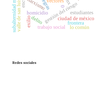
subalternidad migratoria
valle de san luis potosí
marxismo
vectores
gestión del riesgo
0
estudiantes
homicidio
delito
exilio
ciudad de méxico
frontera
trabajo social
lo común
Redes sociales