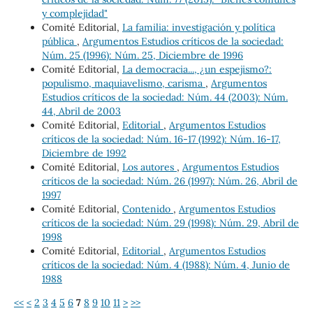
y complejidad"
Comité Editorial,
La familia: investigación y política
pública
,
Argumentos Estudios críticos de la sociedad:
Núm. 25 (1996): Núm. 25, Diciembre de 1996
Comité Editorial,
La democracia..., ¿un espejismo?:
populismo, maquiavelismo, carisma
,
Argumentos
Estudios críticos de la sociedad: Núm. 44 (2003): Núm.
44, Abril de 2003
Comité Editorial,
Editorial
,
Argumentos Estudios
críticos de la sociedad: Núm. 16-17 (1992): Núm. 16-17,
Diciembre de 1992
Comité Editorial,
Los autores
,
Argumentos Estudios
críticos de la sociedad: Núm. 26 (1997): Núm. 26, Abril de
1997
Comité Editorial,
Contenido
,
Argumentos Estudios
críticos de la sociedad: Núm. 29 (1998): Núm. 29, Abril de
1998
Comité Editorial,
Editorial
,
Argumentos Estudios
críticos de la sociedad: Núm. 4 (1988): Núm. 4, Junio de
1988
<<
<
2
3
4
5
6
7
8
9
10
11
>
>>