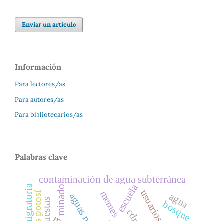
Enviar un artículo
Información
Para lectores/as
Para autores/as
Para bibliotecarios/as
Palabras clave
contaminación de agua subterránea
escuela
minado
usuarios
memes
aguas negras
agua
encuestas
bosque
cdmx