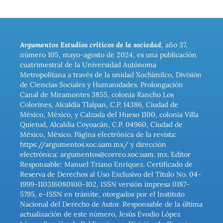
Argumentos Estudios críticos de la sociedad
, año 37,
número 105, mayo-agosto de 2024, es una publicación
cuatrimestral de la Universidad Autónoma
Metropolitana a través de la unidad Xochimilco, División
de Ciencias Sociales y Humanidades. Prolongación
Canal de Miramontes 3855, colonia Rancho Los
Colorines, Alcaldía Tlalpan, C.P. 14386, Ciudad de
México, México, y Calzada del Hueso 1100, colonia Villa
Quietud, Alcaldía Coyoacán, C.P. 04960, Ciudad de
México, México. Página electrónica de la revista:
https://argumentos.xoc.uam.mx/ y dirección
electrónica: argumentos@correo.xoc.uam. mx. Editor
Responsable: Manuel Triano Enríquez. Certificado de
Reserva de Derechos al Uso Exclusivo del Título No. 04-
1999-110316080100-102, ISSN versión impresa 0187-
5795, e-ISSN en trámite, otorgados por el Instituto
Nacional del Derecho de Autor. Responsable de la última
actualización de este número, Jesús Evodio López