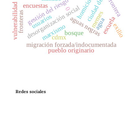
ciudad de méxico
vulnerabilidad hídrica
homicidio
frontera
gestión del riesgo
encuestas
desorganización social
0
memes
fronteras
usuarios
aguas negras
escuela
agua
exilio
marxismo
bosque
cdmx
migración forzada/indocumentada
pueblo originario
Redes sociales