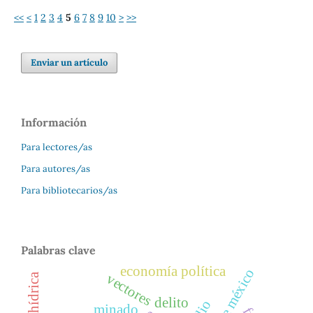
<<
<
1
2
3
4
5
6
7
8
9
10
>
>>
Enviar un artículo
Información
Para lectores/as
Para autores/as
Para bibliotecarios/as
Palabras clave
economía política
vectores
delito
minado