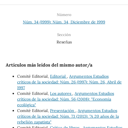
Número
Núm. 34 (1999): Núm. 34, Diciembre de 1999
Sección
Reseñas
Artículos más leídos del mismo autor/a
Comité Editorial,
Editorial
,
Argumentos Estudios
críticos de la sociedad: Núm. 26 (1997): Núm. 26, Abril de
1997
Comité Editorial,
Los autores
,
Argumentos Estudios
críticos de la sociedad: Núm. 56 (2008): "Economía
ecológica"
Comité Editorial,
Presentación
,
Argumentos Estudios
críticos de la sociedad: Núm. 73 (2013): "A 20 años de la
rebelión zapatista"
Comité Editorial,
Crítica de libros
,
Argumentos Estudios