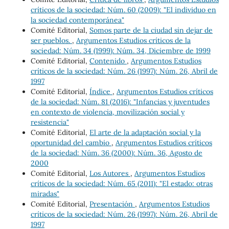
críticos de la sociedad: Núm. 60 (2009): "El individuo en
la sociedad contemporánea"
Comité Editorial,
Somos parte de la ciudad sin dejar de
ser pueblos.
,
Argumentos Estudios críticos de la
sociedad: Núm. 34 (1999): Núm. 34, Diciembre de 1999
Comité Editorial,
Contenido
,
Argumentos Estudios
críticos de la sociedad: Núm. 26 (1997): Núm. 26, Abril de
1997
Comité Editorial,
Índice
,
Argumentos Estudios críticos
de la sociedad: Núm. 81 (2016): "Infancias y juventudes
en contexto de violencia, movilización social y
resistencia"
Comité Editorial,
El arte de la adaptación social y la
oportunidad del cambio
,
Argumentos Estudios críticos
de la sociedad: Núm. 36 (2000): Núm. 36, Agosto de
2000
Comité Editorial,
Los Autores
,
Argumentos Estudios
críticos de la sociedad: Núm. 65 (2011): "El estado: otras
miradas"
Comité Editorial,
Presentación
,
Argumentos Estudios
críticos de la sociedad: Núm. 26 (1997): Núm. 26, Abril de
1997