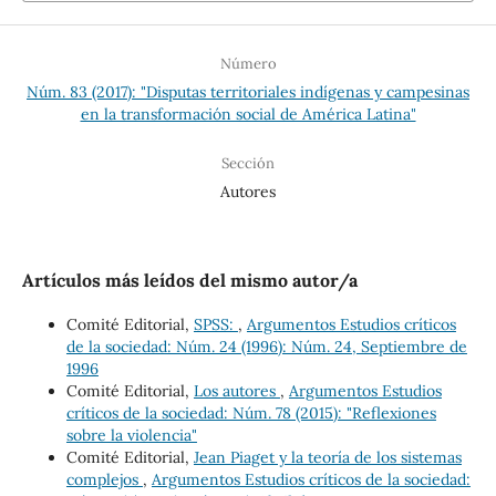
Número
Núm. 83 (2017): "Disputas territoriales indígenas y campesinas
en la transformación social de América Latina"
Sección
Autores
Artículos más leídos del mismo autor/a
Comité Editorial,
SPSS:
,
Argumentos Estudios críticos
de la sociedad: Núm. 24 (1996): Núm. 24, Septiembre de
1996
Comité Editorial,
Los autores
,
Argumentos Estudios
críticos de la sociedad: Núm. 78 (2015): "Reflexiones
sobre la violencia"
Comité Editorial,
Jean Piaget y la teoría de los sistemas
complejos
,
Argumentos Estudios críticos de la sociedad: