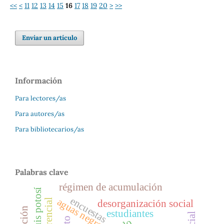
<<
<
11
12
13
14
15
16
17
18
19
20
>
>>
Enviar un artículo
Información
Para lectores/as
Para autores/as
Para bibliotecarios/as
Palabras clave
régimen de acumulación
encuestas
aguas negras
desorganización social
estudiantes