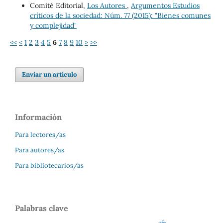
Comité Editorial,
Los Autores
,
Argumentos Estudios
críticos de la sociedad: Núm. 77 (2015): "Bienes comunes
y complejidad"
<<
<
1
2
3
4
5
6
7
8
9
10
>
>>
Enviar un artículo
Información
Para lectores/as
Para autores/as
Para bibliotecarios/as
Palabras clave