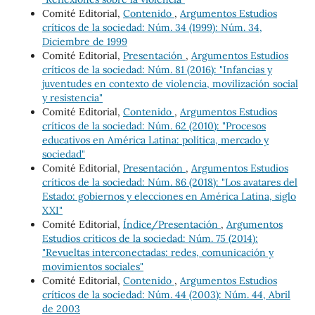
Comité Editorial,
Contenido
,
Argumentos Estudios
críticos de la sociedad: Núm. 34 (1999): Núm. 34,
Diciembre de 1999
Comité Editorial,
Presentación
,
Argumentos Estudios
críticos de la sociedad: Núm. 81 (2016): "Infancias y
juventudes en contexto de violencia, movilización social
y resistencia"
Comité Editorial,
Contenido
,
Argumentos Estudios
críticos de la sociedad: Núm. 62 (2010): "Procesos
educativos en América Latina: política, mercado y
sociedad"
Comité Editorial,
Presentación
,
Argumentos Estudios
críticos de la sociedad: Núm. 86 (2018): "Los avatares del
Estado: gobiernos y elecciones en América Latina, siglo
XXI"
Comité Editorial,
Índice/Presentación
,
Argumentos
Estudios críticos de la sociedad: Núm. 75 (2014):
"Revueltas interconectadas: redes, comunicación y
movimientos sociales"
Comité Editorial,
Contenido
,
Argumentos Estudios
críticos de la sociedad: Núm. 44 (2003): Núm. 44, Abril
de 2003