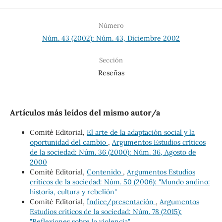
Número
Núm. 43 (2002): Núm. 43, Diciembre 2002
Sección
Reseñas
Artículos más leídos del mismo autor/a
Comité Editorial,
El arte de la adaptación social y la
oportunidad del cambio
,
Argumentos Estudios críticos
de la sociedad: Núm. 36 (2000): Núm. 36, Agosto de
2000
Comité Editorial,
Contenido
,
Argumentos Estudios
críticos de la sociedad: Núm. 50 (2006): "Mundo andino:
historia, cultura y rebelión"
Comité Editorial,
Índice/presentación
,
Argumentos
Estudios críticos de la sociedad: Núm. 78 (2015):
"Reflexiones sobre la violencia"