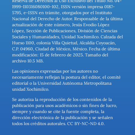
Reserva de Derechos al Uso Exclusivo del Título No. 04-
1999-110316080100-102, ISSN versión impresa 0187-
5795, e-ISSN en trámite, otorgados por el Instituto
Nacional del Derecho de Autor. Responsable de la última
actualización de este número, Jesús Evodio López
López, Sección de Publicaciones, División de Ciencias
Sociales y Humanidades, Unidad Xochimilco. Calzada del
Hueso 1100, colonia Villa Quietud, Alcaldía Coyoacán,
C.P. 04960, Ciudad de México, México. Fecha de última
modificación: 15 de febrero de 2025. Tamaño del
archivo 10.5 MB.
Las opiniones expresadas por los autores no
necesariamente reflejan la postura del editor, el comité
editorial o la Universidad Autónoma Metropolitana
unidad Xochimilco.
Se autoriza la reproducción de los contenidos de la
publicación para usos académicos o sin fines de lucro,
siempre y cuando se cite la fuente completa, la
dirección electrónica de la publicación y se señalen
todos los créditos autorales. CC BY-NC-ND 4.0.