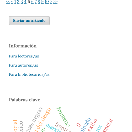
<<
<
1
2
3
4
5
6
7
8
9
10
>
>>
Enviar un artículo
Información
Para lectores/as
Para autores/as
Para bibliotecarios/as
Palabras clave
gestión del riesgo
aguas negras
fronteras
minado
exilio
frontera
marxismo
0