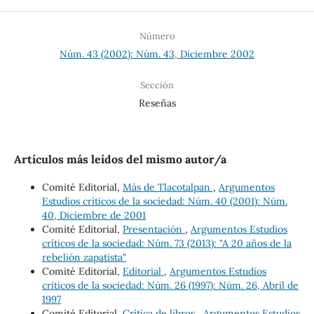
Número
Núm. 43 (2002): Núm. 43, Diciembre 2002
Sección
Reseñas
Artículos más leídos del mismo autor/a
Comité Editorial,
Más de Tlacotalpan
,
Argumentos
Estudios críticos de la sociedad: Núm. 40 (2001): Núm.
40, Diciembre de 2001
Comité Editorial,
Presentación
,
Argumentos Estudios
críticos de la sociedad: Núm. 73 (2013): "A 20 años de la
rebelión zapatista"
Comité Editorial,
Editorial
,
Argumentos Estudios
críticos de la sociedad: Núm. 26 (1997): Núm. 26, Abril de
1997
Comité Editorial,
Crítica de libros
,
Argumentos Estudios