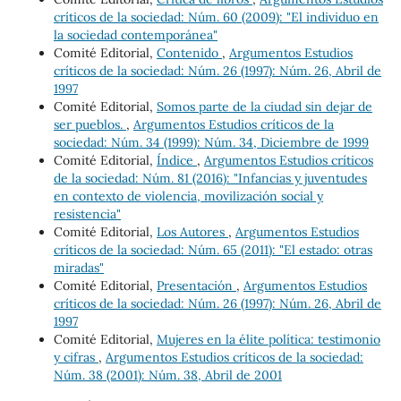
críticos de la sociedad: Núm. 60 (2009): "El individuo en
la sociedad contemporánea"
Comité Editorial,
Contenido
,
Argumentos Estudios
críticos de la sociedad: Núm. 26 (1997): Núm. 26, Abril de
1997
Comité Editorial,
Somos parte de la ciudad sin dejar de
ser pueblos.
,
Argumentos Estudios críticos de la
sociedad: Núm. 34 (1999): Núm. 34, Diciembre de 1999
Comité Editorial,
Índice
,
Argumentos Estudios críticos
de la sociedad: Núm. 81 (2016): "Infancias y juventudes
en contexto de violencia, movilización social y
resistencia"
Comité Editorial,
Los Autores
,
Argumentos Estudios
críticos de la sociedad: Núm. 65 (2011): "El estado: otras
miradas"
Comité Editorial,
Presentación
,
Argumentos Estudios
críticos de la sociedad: Núm. 26 (1997): Núm. 26, Abril de
1997
Comité Editorial,
Mujeres en la élite política: testimonio
y cifras
,
Argumentos Estudios críticos de la sociedad:
Núm. 38 (2001): Núm. 38, Abril de 2001