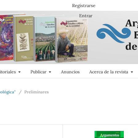
Registrarse
Entrar
itoriales
Publicar
Anuncios
Acerca de la revista
ológica"
/
Preliminares