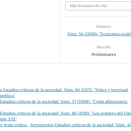
Más formatos de cita
Número
Núm. 56 (2008): "Economía ecoló
Sección
Preliminares
Estudios críticos de la sociedad: Núm. 84 (2017): "Niñez y juventud:
política"
tudios críticos de la sociedad: Núm. 57 (2008): "Crisis alimentaria:
tudios críticos de la sociedad: Núm. 86 (2018): "Los avatares del Est
iglo XXI"
e texto crítico
,
Argumentos Estudios críticos de la sociedad: Núm. 41