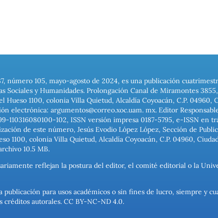
37, número 105, mayo-agosto de 2024, es una publicación cuatrimest
ias Sociales y Humanidades. Prolongación Canal de Miramontes 3855, 
el Hueso 1100, colonia Villa Quietud, Alcaldía Coyoacán, C.P. 04960, 
ión electrónica: argumentos@correo.xoc.uam. mx. Editor Responsable
999-110316080100-102, ISSN versión impresa 0187-5795, e-ISSN en trám
ización de este número, Jesús Evodio López López, Sección de Publica
o 1100, colonia Villa Quietud, Alcaldía Coyoacán, C.P. 04960, Ciuda
archivo 10.5 MB.
ariamente reflejan la postura del editor, el comité editorial o la U
a publicación para usos académicos o sin fines de lucro, siempre y cu
los créditos autorales. CC BY-NC-ND 4.0.