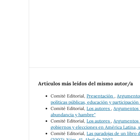
Artículos más leídos del mismo autor/a
Comité Editorial,
Presentación
,
Argumentos 
políticas públicas, educación y participación 
Comité Editorial,
Los autores
,
Argumentos Es
abundancia y hambre"
Comité Editorial,
Los autores
,
Argumentos Es
gobiernos y elecciones en América Latina, s
Comité Editorial,
Las paradojas de un libro d
(2002): Núm. 41, Abril de 2002