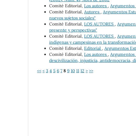
Comité Editorial,
Los autores
,
Argumentos E
Comité Editorial,
Autores
,
Argumentos Estud
nuevos sujetos sociales"
Comité Editorial,
LOS AUTORES
,
Argumento
presente y perspectivas"
Comité Editorial,
LOS AUTORES
,
Argumento
indígenas y campesinas en la transformació
Comité Editorial,
Editorial
,
Argumentos Estud
Comité Editorial,
Los autores
,
Argumentos Es
descivilización, injusticia, antidemocracia, d
<<
<
3
4
5
6
7
8
9
10
11
12
>
>>