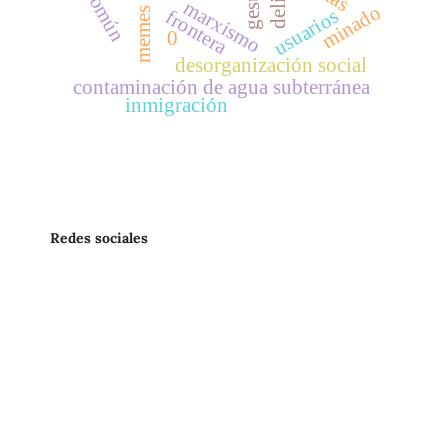
lo común
delito
marxismo
minado
usuarios
memes
frontera
0
desorganización social
contaminación de agua subterránea
inmigración
Redes sociales