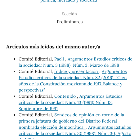
Sección
Preliminares
Artículos más leídos del mismo autor/a
Comité Editorial,
Paoli
,
Argumentos Estudios críticos de
la sociedad: Núm. 3 (1988): Núm. 3, Marzo de 1988
Comité Editorial,
Índice y presentación
,
Argumentos
Estudios críticos de la sociedad: Núm. 82 (2016): "Cien
años de la Constitución mexicana de 1917. Balance y
perspectivas"
Comité Editorial,
Contenido
,
Argumentos Estudios
críticos de la sociedad: Núm. 13 (1991): Núm. 13,
Septiembre de 1991
Comité Editorial,
Sondeos de opinión en torno de la
primera jefatura de gobierno del Distrito Federal
nombrada elección democrática.
,
Argumentos Estudios
críticos de la sociedad: Núm. 30 (1998): Núm. 30, Agosto