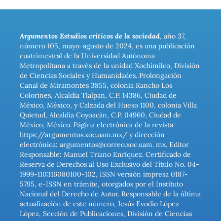
Argumentos Estudios críticos de la sociedad
, año 37,
número 105, mayo-agosto de 2024, es una publicación
cuatrimestral de la Universidad Autónoma
Metropolitana a través de la unidad Xochimilco, División
de Ciencias Sociales y Humanidades. Prolongación
Canal de Miramontes 3855, colonia Rancho Los
Colorines, Alcaldía Tlalpan, C.P. 14386, Ciudad de
México, México, y Calzada del Hueso 1100, colonia Villa
Quietud, Alcaldía Coyoacán, C.P. 04960, Ciudad de
México, México. Página electrónica de la revista:
https://argumentos.xoc.uam.mx/ y dirección
electrónica: argumentos@correo.xoc.uam. mx. Editor
Responsable: Manuel Triano Enríquez. Certificado de
Reserva de Derechos al Uso Exclusivo del Título No. 04-
1999-110316080100-102, ISSN versión impresa 0187-
5795, e-ISSN en trámite, otorgados por el Instituto
Nacional del Derecho de Autor. Responsable de la última
actualización de este número, Jesús Evodio López
López, Sección de Publicaciones, División de Ciencias