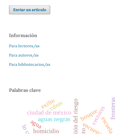
Enviar un artículo
Información
Para lectores/as
Para autores/as
Para bibliotecarios/as
Palabras clave
exilio
fronteras
gestión del riesgo
cdmx
vectores
bosque
ciudad de méxico
escuela
aguas negras
agua
encuestas
homicidio