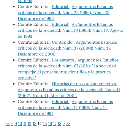
de 1998
Comité Editorial,
Editorial
,
Argumentos Estudios
críticos de la sociedad: Núm. 25 (1996): Núm. 25,
Diciembre de 1996
Comité Editorial,
Editorial
,
Argumentos Estudios
críticos de la sociedad: Núm. 19 (1993): Núm. 19, Agosto
de 1993
Comité Editorial,
Contenido
,
Argumentos Estudios
críticos de la sociedad: Núm. 37 (2000): Núm. 37,
Diciembre de 2000
Comité Editorial,
Los autores
,
Argumentos Estudios
críticos de la sociedad: Núm. 67 (2011): "La sociedad
compleja: el pensamiento científico y la práctica
sensitiva"
Comité Editorial,
Historias de un corazón colectivo
,
Argumentos Estudios críticos de la sociedad: Núm. 41
(2002): Núm. 41, Abril de 2002
Comité Editorial,
Editorial
,
Argumentos Estudios
críticos de la sociedad: Núm. 14 (1991): Núm. 14,
Diciembre de 1991
<<
<
9
10
11
12
13
14
15
16
17
18
>
>>