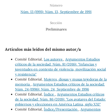
Número
Núm. 13 (1991): Núm. 13, Septiembre de 1991
Sección
Preliminares
Artículos más leídos del mismo autor/a
Comité Editorial,
Los autores
,
Argumentos Estudios
críticos de la sociedad: Núm. 81 (2016): "Infancias y
juventudes en contexto de violencia, movilización social
y resistencia"
Comité Editorial,
Mujeres, diosas y musas tejedoras de la
memoria
,
Argumentos Estudios críticos de la sociedad:
Núm. 24 (1996): Núm. 24, Septiembre de 1996
Comité Editorial,
Índice
,
Argumentos Estudios críticos
de la sociedad: Núm. 86 (2018): "Los avatares del Estado:
gobiernos y elecciones en América Latina, siglo XXI"
Comité Editorial,
Índice/Presentación
,
Argumentos