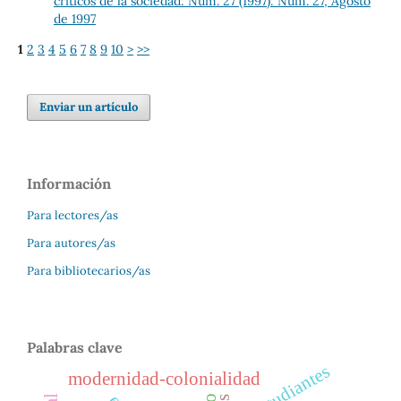
críticos de la sociedad: Núm. 27 (1997): Núm. 27, Agosto
de 1997
1
2
3
4
5
6
7
8
9
10
>
>>
Enviar un artículo
Información
Para lectores/as
Para autores/as
Para bibliotecarios/as
Palabras clave
estudiantes
modernidad-colonialidad