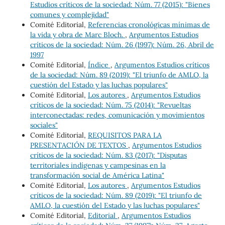
Estudios críticos de la sociedad: Núm. 77 (2015): "Bienes
comunes y complejidad"
Comité Editorial,
Referencias cronológicas mínimas de
la vida y obra de Marc Bloch.
,
Argumentos Estudios
críticos de la sociedad: Núm. 26 (1997): Núm. 26, Abril de
1997
Comité Editorial,
Índice
,
Argumentos Estudios críticos
de la sociedad: Núm. 89 (2019): "El triunfo de AMLO, la
cuestión del Estado y las luchas populares"
Comité Editorial,
Los autores
,
Argumentos Estudios
críticos de la sociedad: Núm. 75 (2014): "Revueltas
interconectadas: redes, comunicación y movimientos
sociales"
Comité Editorial,
REQUISITOS PARA LA
PRESENTACIÓN DE TEXTOS
,
Argumentos Estudios
críticos de la sociedad: Núm. 83 (2017): "Disputas
territoriales indígenas y campesinas en la
transformación social de América Latina"
Comité Editorial,
Los autores
,
Argumentos Estudios
críticos de la sociedad: Núm. 89 (2019): "El triunfo de
AMLO, la cuestión del Estado y las luchas populares"
Comité Editorial,
Editorial
,
Argumentos Estudios