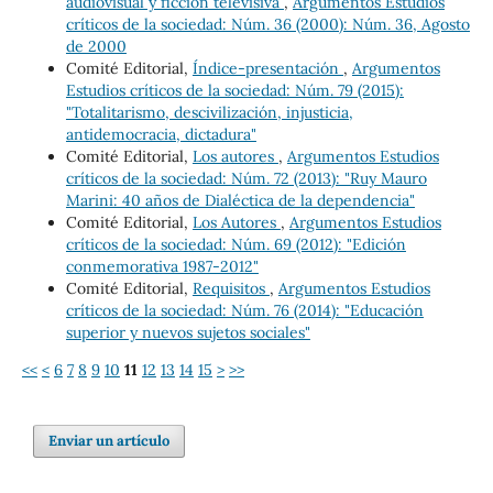
audiovisual y ficción televisiva
,
Argumentos Estudios
críticos de la sociedad: Núm. 36 (2000): Núm. 36, Agosto
de 2000
Comité Editorial,
Índice-presentación
,
Argumentos
Estudios críticos de la sociedad: Núm. 79 (2015):
"Totalitarismo, descivilización, injusticia,
antidemocracia, dictadura"
Comité Editorial,
Los autores
,
Argumentos Estudios
críticos de la sociedad: Núm. 72 (2013): "Ruy Mauro
Marini: 40 años de Dialéctica de la dependencia"
Comité Editorial,
Los Autores
,
Argumentos Estudios
críticos de la sociedad: Núm. 69 (2012): "Edición
conmemorativa 1987-2012"
Comité Editorial,
Requisitos
,
Argumentos Estudios
críticos de la sociedad: Núm. 76 (2014): "Educación
superior y nuevos sujetos sociales"
<<
<
6
7
8
9
10
11
12
13
14
15
>
>>
Enviar un artículo