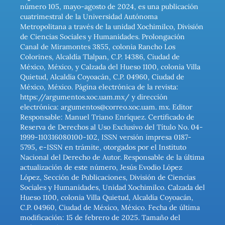
número 105, mayo-agosto de 2024, es una publicación
cuatrimestral de la Universidad Autónoma
Metropolitana a través de la unidad Xochimilco, División
de Ciencias Sociales y Humanidades. Prolongación
Canal de Miramontes 3855, colonia Rancho Los
Colorines, Alcaldía Tlalpan, C.P. 14386, Ciudad de
México, México, y Calzada del Hueso 1100, colonia Villa
Quietud, Alcaldía Coyoacán, C.P. 04960, Ciudad de
México, México. Página electrónica de la revista:
https://argumentos.xoc.uam.mx/ y dirección
electrónica: argumentos@correo.xoc.uam. mx. Editor
Responsable: Manuel Triano Enríquez. Certificado de
Reserva de Derechos al Uso Exclusivo del Título No. 04-
1999-110316080100-102, ISSN versión impresa 0187-
5795, e-ISSN en trámite, otorgados por el Instituto
Nacional del Derecho de Autor. Responsable de la última
actualización de este número, Jesús Evodio López
López, Sección de Publicaciones, División de Ciencias
Sociales y Humanidades, Unidad Xochimilco. Calzada del
Hueso 1100, colonia Villa Quietud, Alcaldía Coyoacán,
C.P. 04960, Ciudad de México, México. Fecha de última
modificación: 15 de febrero de 2025. Tamaño del