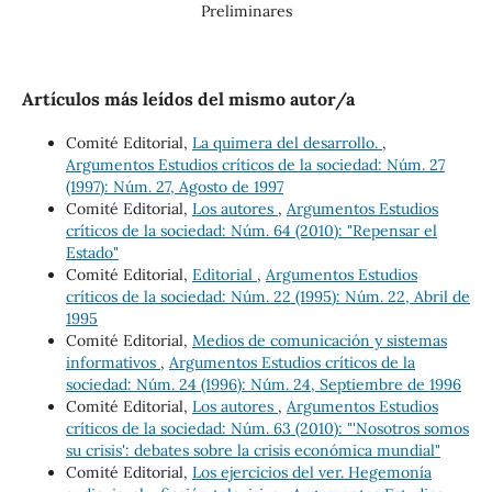
Preliminares
Artículos más leídos del mismo autor/a
Comité Editorial,
La quimera del desarrollo.
,
Argumentos Estudios críticos de la sociedad: Núm. 27
(1997): Núm. 27, Agosto de 1997
Comité Editorial,
Los autores
,
Argumentos Estudios
críticos de la sociedad: Núm. 64 (2010): "Repensar el
Estado"
Comité Editorial,
Editorial
,
Argumentos Estudios
críticos de la sociedad: Núm. 22 (1995): Núm. 22, Abril de
1995
Comité Editorial,
Medios de comunicación y sistemas
informativos
,
Argumentos Estudios críticos de la
sociedad: Núm. 24 (1996): Núm. 24, Septiembre de 1996
Comité Editorial,
Los autores
,
Argumentos Estudios
críticos de la sociedad: Núm. 63 (2010): "'Nosotros somos
su crisis': debates sobre la crisis económica mundial"
Comité Editorial,
Los ejercicios del ver. Hegemonía