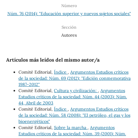
Número
Núm. 76 (2014): "Educación superior y nuevos sujetos sociales"
Sección
Autores
Artículos más leídos del mismo autor/a
Comité Editorial,
Índice
,
Argumentos Estudios críticos
de la sociedad: Núm. 69 (2012): "Edición conmemorativa
1987-2012"
Comité Editorial,
Cultura y civilización:
,
Argumentos
Estudios críticos de la sociedad: Núm. 44 (2003): Núm.
44, Abril de 2003
Comité Editorial,
Índice
,
Argumentos Estudios críticos
de la sociedad: Núm. 58 (2008): "El petróleo, el gas y los
bioenergéticos"
Comité Editorial,
Sobre la marcha
,
Argumentos
Estudios críticos de la sociedad: Núm. 39 (2001): Núm.