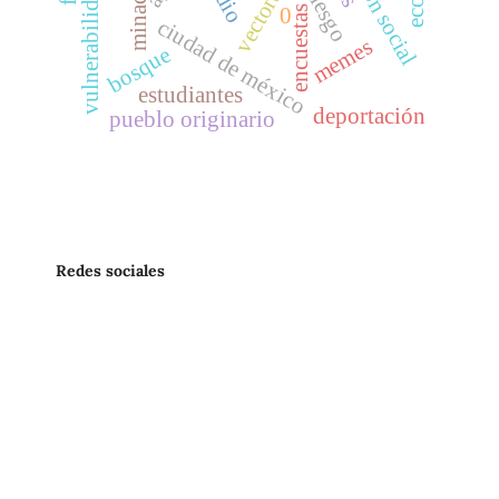
vulnerabilidad hídrica
vectores
minado
encuestas
0
ciudad de méxico
memes
bosque
estudiantes
deportación
pueblo originario
Redes sociales