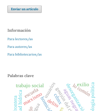
Enviar un artículo
Información
Para lectores/as
Para autores/as
Para bibliotecarios/as
Palabras clave
usuarios
exilio
ecología política
desorganización social
lo común
trabajo social
gestión del riesgo
escuela
aguas negras
marxismo
cdmx
frontera
homicidio
delito
agua