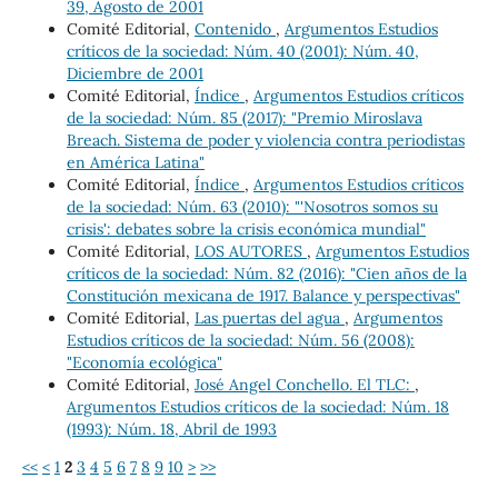
39, Agosto de 2001
Comité Editorial,
Contenido
,
Argumentos Estudios
críticos de la sociedad: Núm. 40 (2001): Núm. 40,
Diciembre de 2001
Comité Editorial,
Índice
,
Argumentos Estudios críticos
de la sociedad: Núm. 85 (2017): "Premio Miroslava
Breach. Sistema de poder y violencia contra periodistas
en América Latina"
Comité Editorial,
Índice
,
Argumentos Estudios críticos
de la sociedad: Núm. 63 (2010): "'Nosotros somos su
crisis': debates sobre la crisis económica mundial"
Comité Editorial,
LOS AUTORES
,
Argumentos Estudios
críticos de la sociedad: Núm. 82 (2016): "Cien años de la
Constitución mexicana de 1917. Balance y perspectivas"
Comité Editorial,
Las puertas del agua
,
Argumentos
Estudios críticos de la sociedad: Núm. 56 (2008):
"Economía ecológica"
Comité Editorial,
José Angel Conchello. El TLC:
,
Argumentos Estudios críticos de la sociedad: Núm. 18
(1993): Núm. 18, Abril de 1993
<<
<
1
2
3
4
5
6
7
8
9
10
>
>>