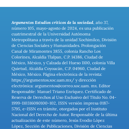
Argumentos Estudios críticos de la sociedad
, año 37,
número 105, mayo-agosto de 2024, es una publicación
cuatrimestral de la Universidad Autónoma
Metropolitana a través de la unidad Xochimilco, División
de Ciencias Sociales y Humanidades. Prolongación
Canal de Miramontes 3855, colonia Rancho Los
Colorines, Alcaldía Tlalpan, C.P. 14386, Ciudad de
México, México, y Calzada del Hueso 1100, colonia Villa
Quietud, Alcaldía Coyoacán, C.P. 04960, Ciudad de
México, México. Página electrónica de la revista:
https://argumentos.xoc.uam.mx/ y dirección
electrónica: argumentos@correo.xoc.uam. mx. Editor
Responsable: Manuel Triano Enríquez. Certificado de
Reserva de Derechos al Uso Exclusivo del Título No. 04-
1999-110316080100-102, ISSN versión impresa 0187-
5795, e-ISSN en trámite, otorgados por el Instituto
Nacional del Derecho de Autor. Responsable de la última
actualización de este número, Jesús Evodio López
López, Sección de Publicaciones, División de Ciencias