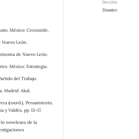
Sección
Dossier
justo. México: Cenzontle.
de Nuevo León.
Autónoma de Nuevo León.
tro. México: Estrategia.
artido del Trabajo.
a. Madrid: Akal.
rera (coord.), Pensamiento,
a y Valdés, pp. 13-17.
rio novelesco de la
vestigaciones