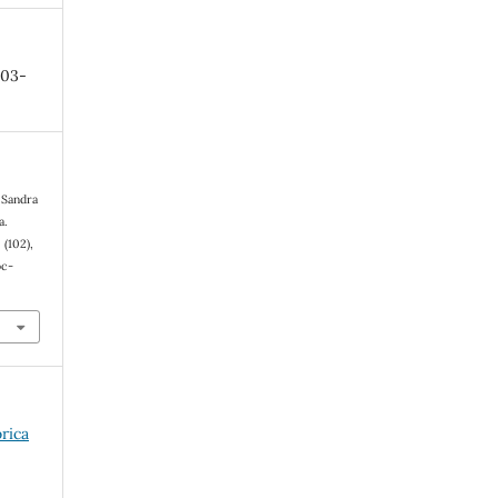
-03-
: Sandra
a.
, (102),
oc-
órica