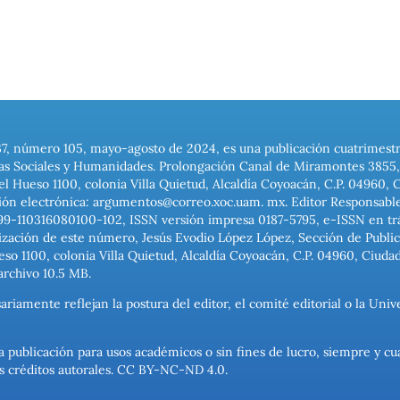
37, número 105, mayo-agosto de 2024, es una publicación cuatrimest
ias Sociales y Humanidades. Prolongación Canal de Miramontes 3855, 
el Hueso 1100, colonia Villa Quietud, Alcaldía Coyoacán, C.P. 04960, 
ión electrónica: argumentos@correo.xoc.uam. mx. Editor Responsable
999-110316080100-102, ISSN versión impresa 0187-5795, e-ISSN en trám
ización de este número, Jesús Evodio López López, Sección de Publica
o 1100, colonia Villa Quietud, Alcaldía Coyoacán, C.P. 04960, Ciuda
archivo 10.5 MB.
ariamente reflejan la postura del editor, el comité editorial o la U
a publicación para usos académicos o sin fines de lucro, siempre y cu
los créditos autorales. CC BY-NC-ND 4.0.