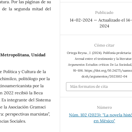
atura. Por las páginas de su
co de la segunda mitad del
Publicado
14-02-2024 — Actualizado el 14
2024
Cómo citar
Ortega Reyna , J. (2024). Polifonía proletaria
Metropolitana, Unidad
Arenal entre el testimonio y la literatur
Argumentos Estudios críticos De La Sociedad
91–106. https://doi.org/10.24275/uamx
Política y Cultura de la
dcsh/argumentos/2023102-04
imilco, politólogo por la
tinoamericanista por la
Más formatos de cita
 2022 recibió la Beca
 Es integrante del Sistema
de la Asociación Gramsci
Número
a: perspectivas marxistas”,
Núm. 102 (2023): "La novela hist
en México"
cias Sociales.