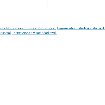
año 1968 en dos revistas comunistas
,
Argumentos Estudios críticos de
social, instituciones y sociedad civil"