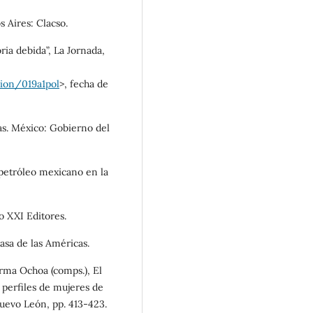
s Aires: Clacso.
ia debida”, La Jornada,
ion/019a1pol
>, fecha de
ias. México: Gobierno del
l petróleo mexicano en la
lo XXI Editores.
Casa de las Américas.
Irma Ochoa (comps.), El
 perfiles de mujeres de
evo León, pp. 413-423.