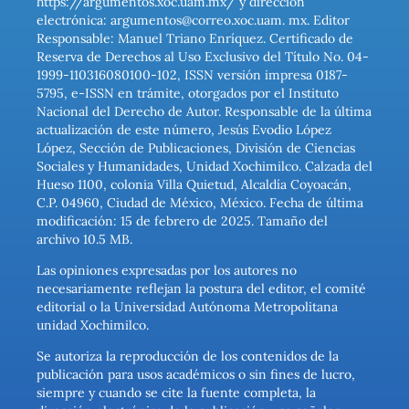
https://argumentos.xoc.uam.mx/ y dirección
electrónica: argumentos@correo.xoc.uam. mx. Editor
Responsable: Manuel Triano Enríquez. Certificado de
Reserva de Derechos al Uso Exclusivo del Título No. 04-
1999-110316080100-102, ISSN versión impresa 0187-
5795, e-ISSN en trámite, otorgados por el Instituto
Nacional del Derecho de Autor. Responsable de la última
actualización de este número, Jesús Evodio López
López, Sección de Publicaciones, División de Ciencias
Sociales y Humanidades, Unidad Xochimilco. Calzada del
Hueso 1100, colonia Villa Quietud, Alcaldía Coyoacán,
C.P. 04960, Ciudad de México, México. Fecha de última
modificación: 15 de febrero de 2025. Tamaño del
archivo 10.5 MB.
Las opiniones expresadas por los autores no
necesariamente reflejan la postura del editor, el comité
editorial o la Universidad Autónoma Metropolitana
unidad Xochimilco.
Se autoriza la reproducción de los contenidos de la
publicación para usos académicos o sin fines de lucro,
siempre y cuando se cite la fuente completa, la