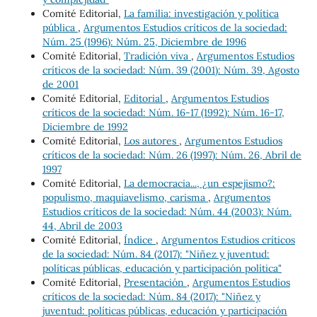
Comité Editorial,
La familia: investigación y política
pública
,
Argumentos Estudios críticos de la sociedad:
Núm. 25 (1996): Núm. 25, Diciembre de 1996
Comité Editorial,
Tradición viva
,
Argumentos Estudios
críticos de la sociedad: Núm. 39 (2001): Núm. 39, Agosto
de 2001
Comité Editorial,
Editorial
,
Argumentos Estudios
críticos de la sociedad: Núm. 16-17 (1992): Núm. 16-17,
Diciembre de 1992
Comité Editorial,
Los autores
,
Argumentos Estudios
críticos de la sociedad: Núm. 26 (1997): Núm. 26, Abril de
1997
Comité Editorial,
La democracia..., ¿un espejismo?:
populismo, maquiavelismo, carisma
,
Argumentos
Estudios críticos de la sociedad: Núm. 44 (2003): Núm.
44, Abril de 2003
Comité Editorial,
Índice
,
Argumentos Estudios críticos
de la sociedad: Núm. 84 (2017): "Niñez y juventud:
políticas públicas, educación y participación política"
Comité Editorial,
Presentación
,
Argumentos Estudios
críticos de la sociedad: Núm. 84 (2017): "Niñez y
juventud: políticas públicas, educación y participación