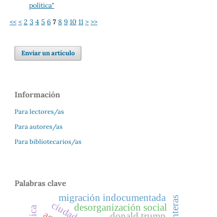
política"
<<
<
2
3
4
5
6
7
8
9
10
11
>
>>
Enviar un artículo
Información
Para lectores/as
Para autores/as
Para bibliotecarios/as
Palabras clave
migración indocumentada
fronteras
desorganización social
donald trump