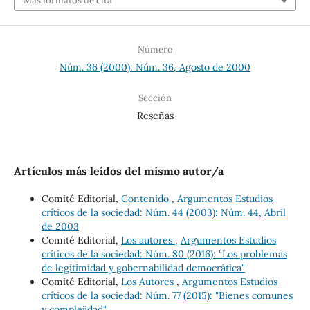
Más formatos de cita
Número
Núm. 36 (2000): Núm. 36, Agosto de 2000
Sección
Reseñas
Artículos más leídos del mismo autor/a
Comité Editorial,
Contenido
,
Argumentos Estudios
críticos de la sociedad: Núm. 44 (2003): Núm. 44, Abril
de 2003
Comité Editorial,
Los autores
,
Argumentos Estudios
críticos de la sociedad: Núm. 80 (2016): "Los problemas
de legitimidad y gobernabilidad democrática"
Comité Editorial,
Los Autores
,
Argumentos Estudios
críticos de la sociedad: Núm. 77 (2015): "Bienes comunes
y complejidad"