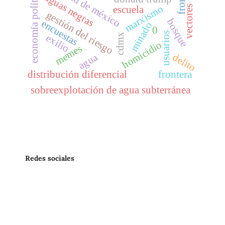
ciudad de méxico
economía política
aguas negras
marxismo
vectores
escuela
gestión del riesgo
bosque
encuestas
minado
0
usuarios
cdmx
exilio
homicidio
memes
agua
delito
distribución diferencial
frontera
sobreexplotación de agua subterránea
Redes sociales