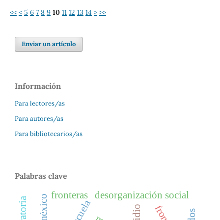
<<
<
5
6
7
8
9
10
11
12
13
14
>
>>
Enviar un artículo
Información
Para lectores/as
Para autores/as
Para bibliotecarios/as
Palabras clave
fronteras
desorganización social
escuela