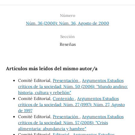
Número
Núm. 36 (2000): Núm. 36, Agosto de 2000
Sección
Reseñas
Artículos más leídos del mismo autor/a
Comité Editorial,
Presentación
,
Argumentos Estudios
críticos de la sociedad: Núm. 50 (2006): "Mundo andino:
historia, cultura y rebelión"
Comité Editorial,
Contenido
,
Argumentos Estudios
críticos de la sociedad: Núm. 27 (1997): Núm. 27, Agosto
de 1997
Comité Editorial,
Presentación
,
Argumentos Estudios
críticos de la sociedad: Núm. 57 (2008): "Crisis
alimentaria: abundancia y hambre"
Comité Editorial,
Editorial
,
Argumentos Estudios