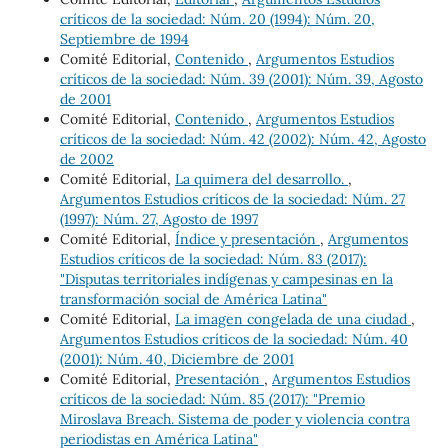
críticos de la sociedad: Núm. 20 (1994): Núm. 20,
Septiembre de 1994
Comité Editorial,
Contenido
,
Argumentos Estudios
críticos de la sociedad: Núm. 39 (2001): Núm. 39, Agosto
de 2001
Comité Editorial,
Contenido
,
Argumentos Estudios
críticos de la sociedad: Núm. 42 (2002): Núm. 42, Agosto
de 2002
Comité Editorial,
La quimera del desarrollo.
,
Argumentos Estudios críticos de la sociedad: Núm. 27
(1997): Núm. 27, Agosto de 1997
Comité Editorial,
Índice y presentación
,
Argumentos
Estudios críticos de la sociedad: Núm. 83 (2017):
"Disputas territoriales indígenas y campesinas en la
transformación social de América Latina"
Comité Editorial,
La imagen congelada de una ciudad
,
Argumentos Estudios críticos de la sociedad: Núm. 40
(2001): Núm. 40, Diciembre de 2001
Comité Editorial,
Presentación
,
Argumentos Estudios
críticos de la sociedad: Núm. 85 (2017): "Premio
Miroslava Breach. Sistema de poder y violencia contra
periodistas en América Latina"