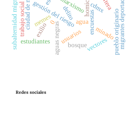
ciudad de méxico
subalternidad migratoria
frontera
homicidio
migrantes deportados
marxismo
gestión del riesgo
cdmx
trabajo social
delito
pueblo originario
encuestas
memes
agua
0
aguas negras
exilio
minado
usuarios
vectores
estudiantes
bosque
Redes sociales