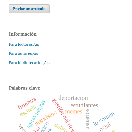
Enviar un artículo
Información
Para lectores/as
Para autores/as
Para bibliotecarios/as
Palabras clave
deportación
frontera
gestión del riesgo
aguas negras
estudiantes
escuela
memes
usuarios
marxismo
lo común
delito