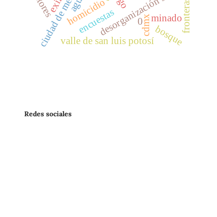
ciudad de méxico
desorganización social
vectores
exilio
agua
homicidio
fronteras
encuestas
minado
cdmx
0
bosque
valle de san luis potosí
Redes sociales