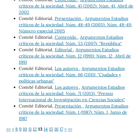
críticos de la sociedad: Núm. 41 (2002): Núm. 41, Abril de
2002
Comité Editorial,
Presentación
,
Argumentos Estudios
críticos de la sociedad: Núm. 48-49 (2005): Núm. 48-49,
Número especial 2005
Comité Editorial,
Contenido
,
Argumentos Estudios
críticos de la sociedad: Núm. 53 (2007): "República"
Comité Editorial,
Editorial
,
Argumentos Estudios
críticos de la sociedad: Núm. 12 (1991): Núm. 12, Abril de
1991
Comité Editorial,
Los autores
,
Argumentos Estudios
críticos de la sociedad: Núm. 66 (2011): "Ciudades y
políticas urbanas"
Comité Editorial,
Los autores
,
Argumentos Estudios
críticos de la sociedad: Núm. 71 (2013): "Premio
Internacional de Investigación en Ciencias Sociales"
Comité Editorial,
Presentación
,
Argumentos Estudios
críticos de la sociedad: Núm. 1 (1987): Núm. 1, Junio de
1987
<<
<
8
9
10
11
12
13
14
15
16
17
>
>>