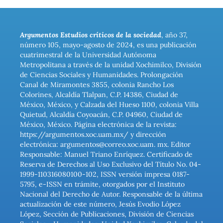
Argumentos Estudios críticos de la sociedad
, año 37,
número 105, mayo-agosto de 2024, es una publicación
cuatrimestral de la Universidad Autónoma
Metropolitana a través de la unidad Xochimilco, División
de Ciencias Sociales y Humanidades. Prolongación
Canal de Miramontes 3855, colonia Rancho Los
Colorines, Alcaldía Tlalpan, C.P. 14386, Ciudad de
México, México, y Calzada del Hueso 1100, colonia Villa
Quietud, Alcaldía Coyoacán, C.P. 04960, Ciudad de
México, México. Página electrónica de la revista:
https://argumentos.xoc.uam.mx/ y dirección
electrónica: argumentos@correo.xoc.uam. mx. Editor
Responsable: Manuel Triano Enríquez. Certificado de
Reserva de Derechos al Uso Exclusivo del Título No. 04-
1999-110316080100-102, ISSN versión impresa 0187-
5795, e-ISSN en trámite, otorgados por el Instituto
Nacional del Derecho de Autor. Responsable de la última
actualización de este número, Jesús Evodio López
López, Sección de Publicaciones, División de Ciencias