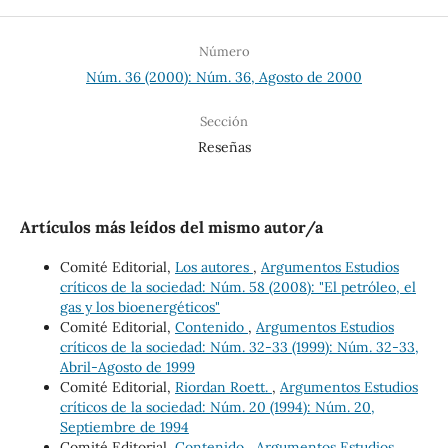
Número
Núm. 36 (2000): Núm. 36, Agosto de 2000
Sección
Reseñas
Artículos más leídos del mismo autor/a
Comité Editorial,
Los autores
,
Argumentos Estudios
críticos de la sociedad: Núm. 58 (2008): "El petróleo, el
gas y los bioenergéticos"
Comité Editorial,
Contenido
,
Argumentos Estudios
críticos de la sociedad: Núm. 32-33 (1999): Núm. 32-33,
Abril-Agosto de 1999
Comité Editorial,
Riordan Roett.
,
Argumentos Estudios
críticos de la sociedad: Núm. 20 (1994): Núm. 20,
Septiembre de 1994
Comité Editorial,
Contenido
,
Argumentos Estudios