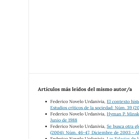
Artículos más leídos del mismo autor/a
Federico Novelo Urdanivia,
El contexto hist
Estudios críticos de la sociedad: Núm. 39 (
Federico Novelo Urdanivia,
Hyman P. Mins
Junio de 1988
Federico Novelo Urdanivia,
Se busca otra g
(2004): Núm. 46-47, Diciembre de 2003 - A
Federico Novelo Urdanivia,
Las Falacias de l