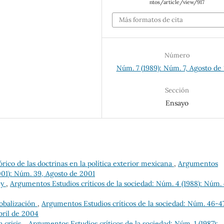
ntos/article/view/917
Más formatos de cita
Número
Núm. 7 (1989): Núm. 7, Agosto de
Sección
Ensayo
órico de las doctrinas en la política exterior mexicana
,
Argumentos
2001): Núm. 39, Agosto de 2001
ky
,
Argumentos Estudios críticos de la sociedad: Núm. 4 (1988): Núm. 
lobalización
,
Argumentos Estudios críticos de la sociedad: Núm. 46-4
bril de 2004
a crisis.
,
Argumentos Estudios críticos de la sociedad: Núm. 1 (1987):