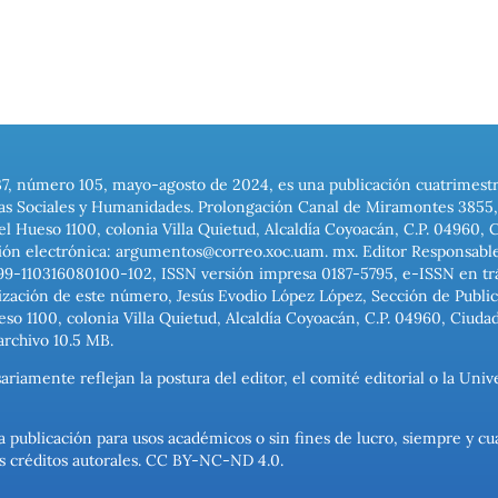
37, número 105, mayo-agosto de 2024, es una publicación cuatrimest
ias Sociales y Humanidades. Prolongación Canal de Miramontes 3855, 
el Hueso 1100, colonia Villa Quietud, Alcaldía Coyoacán, C.P. 04960, 
ión electrónica: argumentos@correo.xoc.uam. mx. Editor Responsable
999-110316080100-102, ISSN versión impresa 0187-5795, e-ISSN en trám
ización de este número, Jesús Evodio López López, Sección de Publica
o 1100, colonia Villa Quietud, Alcaldía Coyoacán, C.P. 04960, Ciuda
archivo 10.5 MB.
ariamente reflejan la postura del editor, el comité editorial o la U
a publicación para usos académicos o sin fines de lucro, siempre y cu
los créditos autorales. CC BY-NC-ND 4.0.