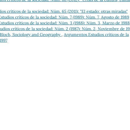
s críticos de la sociedad: Núm. 65 (2011): "El estado: otras miradas"
tudios críticos de la sociedad: Núm. 7 (1989): Núm. 7, Agosto de 1989
tudios críticos de la sociedad: Núm. 3 (1988): Núm. 3, Marzo de 1988
dios críticos de la sociedad: Núm. 2 (1987): Núm. 2, Noviembre de 19
Bloch, Sociology and Geography
,
Argumentos Estudios críticos de la
1997