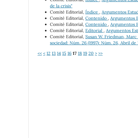
de la crisis"
Comité Editorial,
Índice
,
Argumentos Estudio
Comité Editorial,
Contenido
,
Argumentos Es
Comité Editorial,
Contenido
,
Argumentos Es
Comité Editorial,
Editorial
,
Argumentos Estu
Comité Editorial,
Susan W. Friedman, Marc 
sociedad: Núm. 26 (1997): Núm. 26, Abril de 
<<
<
12
13
14
15
16
17
18
19
20
>
>>