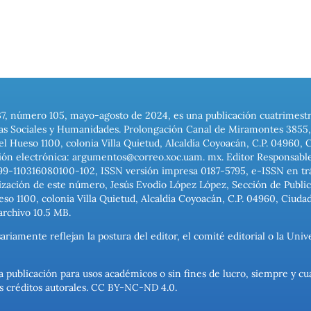
37, número 105, mayo-agosto de 2024, es una publicación cuatrimest
ias Sociales y Humanidades. Prolongación Canal de Miramontes 3855, 
el Hueso 1100, colonia Villa Quietud, Alcaldía Coyoacán, C.P. 04960, 
ión electrónica: argumentos@correo.xoc.uam. mx. Editor Responsable
999-110316080100-102, ISSN versión impresa 0187-5795, e-ISSN en trám
ización de este número, Jesús Evodio López López, Sección de Publica
o 1100, colonia Villa Quietud, Alcaldía Coyoacán, C.P. 04960, Ciuda
archivo 10.5 MB.
ariamente reflejan la postura del editor, el comité editorial o la U
a publicación para usos académicos o sin fines de lucro, siempre y cu
los créditos autorales. CC BY-NC-ND 4.0.