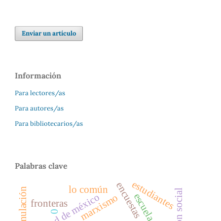
Enviar un artículo
Información
Para lectores/as
Para autores/as
Para bibliotecarios/as
Palabras clave
estudiantes
encuestas
lo común
escuela
ciudad de méxico
marxismo
fronteras
0