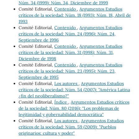
Núm. 34 (1999): Núm. 34, Diciembre de 1999
Comité Editorial,
Contenido
,
Argumentos Estudios
críticos de la sociedad: Núm. 18 (1993): Núm. 18, Abril de
1993
Comité Editorial,
Contenido
,
Argumentos Estudios
críticos de la sociedad: Núm. 24 (1996): Núm. 24,
Septiembre de 1996
Comité Editorial,
Contenido
,
Argumentos Estudios
críticos de la sociedad: Núm. 31 (1998): Núm. 31,
Diciembre de 1998
Comité Editorial,
Contenido
,
Argumentos Estudios
críticos de la sociedad: Núm. 23 (1995): Núm. 23,
Septiembre de 1995
Comité Editorial,
Los autores
,
Argumentos Estudios
críticos de la sociedad: Núm. 54 (2007): "América Latina
¿fin del neoliberalismo?"
Comité Editorial,
Índice
,
Argumentos Estudios críticos
de la sociedad: Núm. 80 (2016): "Los problemas de
legitimidad y gobernabilidad democrática"
Comité Editorial,
Los autores
,
Argumentos Estudios
críticos de la sociedad: Núm. 59 (2009): "Pueblos
originarios: cultura y poder"