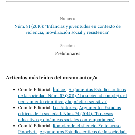
Número
Núm. 81 (2016): "Infancias y juventudes en contexto de
violencia, movilización social y resistencia"
Sección
Preliminares
Artículos más leídos del mismo autor/a
Comité Editorial,
Índice
,
Argumentos Estudios críticos
de la sociedad: Núm. 67 (2011): "La sociedad compleja: el
pensamiento científico y la práctica sensitiva"
Comité Editorial,
Los Autores
,
Argumentos Estudios
críticos de la sociedad: Núm. 74 (2014): "Procesos
educativos y dinámicas sociales contemporáneas"
Comité Editorial,
Rompiendo el silencio. Yo te acuso
Pinochet.
,
Argumentos Estudios críticos de la sociedad: