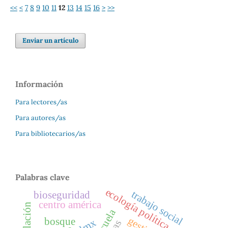
<<
<
7
8
9
10
11
12
13
14
15
16
>
>>
Enviar un artículo
Información
Para lectores/as
Para autores/as
Para bibliotecarios/as
Palabras clave
ecología política
trabajo social
bioseguridad
centro américa
escuela
bosque
cdmx