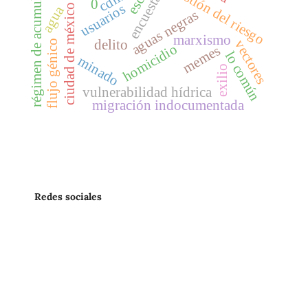
régimen de acumulación
gestión del riesgo
encuestas
0
usuarios
ciudad de méxico
agua
aguas negras
marxismo
delito
vectores
flujo génico
homicidio
memes
lo común
minado
exilio
vulnerabilidad hídrica
migración indocumentada
Redes sociales