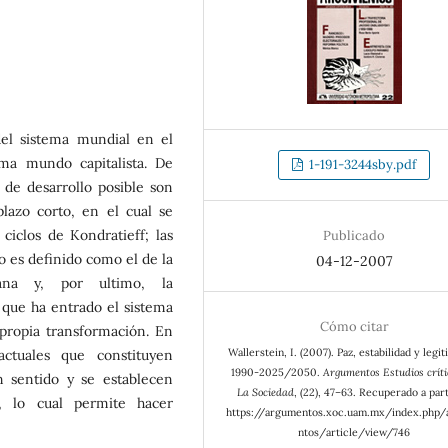
del sistema mundial en el
ema mundo capitalista. De
1-191-3244sby.pdf
 de desarrollo posible son
lazo corto, en el cual se
ciclos de Kondratieff; las
Publicado
o es definido como el de la
04-12-2007
ana y, por ultimo, la
n que ha entrado el sistema
Cómo citar
propia transformación. En
Wallerstein, I. (2007). Paz, estabilidad y legit
ctuales que constituyen
1990-2025/2050.
Argumentos Estudios críti
n sentido y se establecen
La Sociedad
, (22), 47–63. Recuperado a part
, lo cual permite hacer
https://argumentos.xoc.uam.mx/index.php
ntos/article/view/746