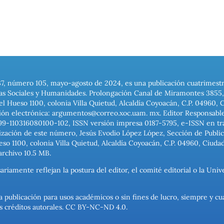
37, número 105, mayo-agosto de 2024, es una publicación cuatrimest
ias Sociales y Humanidades. Prolongación Canal de Miramontes 3855, 
el Hueso 1100, colonia Villa Quietud, Alcaldía Coyoacán, C.P. 04960, 
ión electrónica: argumentos@correo.xoc.uam. mx. Editor Responsable
999-110316080100-102, ISSN versión impresa 0187-5795, e-ISSN en trám
ización de este número, Jesús Evodio López López, Sección de Publica
o 1100, colonia Villa Quietud, Alcaldía Coyoacán, C.P. 04960, Ciuda
archivo 10.5 MB.
ariamente reflejan la postura del editor, el comité editorial o la U
a publicación para usos académicos o sin fines de lucro, siempre y cu
los créditos autorales. CC BY-NC-ND 4.0.