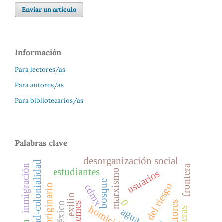
Enviar un artículo
Información
Para lectores/as
Para autores/as
Para bibliotecarios/as
Palabras clave
desorganización social
modernidad-colonialidad
inmigración
frontera
estudiantes
marxismo
usuarios
bosque
gestión del riesgo
cdmx
pueblo originario
exilio
0
vectores
memes
homicidio
agua