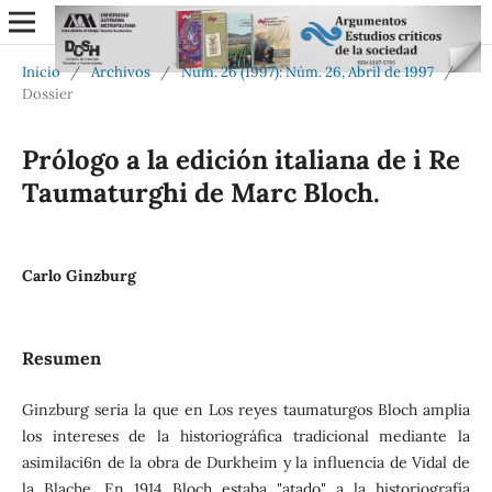
Inicio
/
Archivos
/
Núm. 26 (1997): Núm. 26, Abril de 1997
/
Dossier
Prólogo a la edición italiana de i Re
Taumaturghi de Marc Bloch.
Carlo Ginzburg
Resumen
Ginzburg seria la que en Los reyes taumaturgos Bloch amplia
los intereses de la historiográfica tradicional mediante la
asimilaci6n de la obra de Durkheim y la influencia de Vidal de
la Blache. En 1914 Bloch estaba "atado" a la historiografía