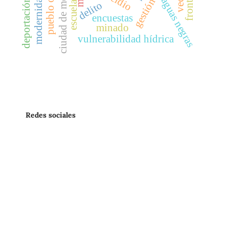
ciudad de méxico
fronteras
aguas negras
deportación
escuela
delito
encuestas
minado
vulnerabilidad hídrica
Redes sociales