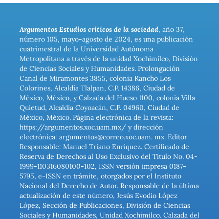
Argumentos Estudios críticos de la sociedad
, año 37,
número 105, mayo-agosto de 2024, es una publicación
cuatrimestral de la Universidad Autónoma
Metropolitana a través de la unidad Xochimilco, División
de Ciencias Sociales y Humanidades. Prolongación
Canal de Miramontes 3855, colonia Rancho Los
Colorines, Alcaldía Tlalpan, C.P. 14386, Ciudad de
México, México, y Calzada del Hueso 1100, colonia Villa
Quietud, Alcaldía Coyoacán, C.P. 04960, Ciudad de
México, México. Página electrónica de la revista:
https://argumentos.xoc.uam.mx/ y dirección
electrónica: argumentos@correo.xoc.uam. mx. Editor
Responsable: Manuel Triano Enríquez. Certificado de
Reserva de Derechos al Uso Exclusivo del Título No. 04-
1999-110316080100-102, ISSN versión impresa 0187-
5795, e-ISSN en trámite, otorgados por el Instituto
Nacional del Derecho de Autor. Responsable de la última
actualización de este número, Jesús Evodio López
López, Sección de Publicaciones, División de Ciencias
Sociales y Humanidades, Unidad Xochimilco. Calzada del