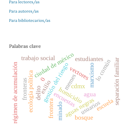
Para lectores/as
Para autores/as
Para bibliotecarios/as
Palabras clave
ciudad de méxico
trabajo social
estudiantes
separación familiar
lo común
gestión del riesgo
régimen de acumulación
marxismo
vectores
ecología política
memes
0
fronteras
exilio
cdmx
delito
homicidio
encuestas
agua
aguas negras
escuela
frontera
usuarios
minado
bosque