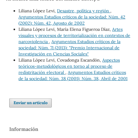
Liliana López Levi,
Desastre, política y región
,
Argumentos Estudios críticos de la sociedad: Núm. 42
(2002): Núm. 42, Agosto de 2002
Liliana López Levi, María Elena Figueroa Díaz,
Artes
visuales y procesos de territorialización en contextos de
narcoviolencia
,
Argumentos Estudios críticos de la
sociedad: Núm. 71 (2013): "Premio Internacional de
Investigación en Ciencias Sociales"
Liliana López Levi, Covadonga Escandón,
Aspectos
teóricos-metodológicos en torno al proceso de
redistritación electoral
,
Argumentos Estudios críticos
de la sociedad: Núm. 38 (2001): Núm. 38, Abril de 2001
Enviar un artículo
Información