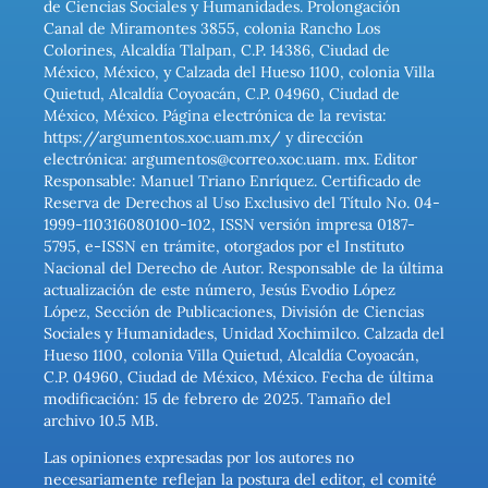
de Ciencias Sociales y Humanidades. Prolongación
Canal de Miramontes 3855, colonia Rancho Los
Colorines, Alcaldía Tlalpan, C.P. 14386, Ciudad de
México, México, y Calzada del Hueso 1100, colonia Villa
Quietud, Alcaldía Coyoacán, C.P. 04960, Ciudad de
México, México. Página electrónica de la revista:
https://argumentos.xoc.uam.mx/ y dirección
electrónica: argumentos@correo.xoc.uam. mx. Editor
Responsable: Manuel Triano Enríquez. Certificado de
Reserva de Derechos al Uso Exclusivo del Título No. 04-
1999-110316080100-102, ISSN versión impresa 0187-
5795, e-ISSN en trámite, otorgados por el Instituto
Nacional del Derecho de Autor. Responsable de la última
actualización de este número, Jesús Evodio López
López, Sección de Publicaciones, División de Ciencias
Sociales y Humanidades, Unidad Xochimilco. Calzada del
Hueso 1100, colonia Villa Quietud, Alcaldía Coyoacán,
C.P. 04960, Ciudad de México, México. Fecha de última
modificación: 15 de febrero de 2025. Tamaño del
archivo 10.5 MB.
Las opiniones expresadas por los autores no
necesariamente reflejan la postura del editor, el comité