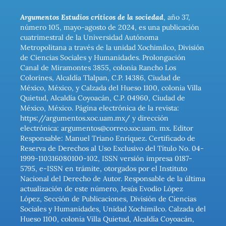
Argumentos Estudios críticos de la sociedad
, año 37,
número 105, mayo-agosto de 2024, es una publicación
cuatrimestral de la Universidad Autónoma
Metropolitana a través de la unidad Xochimilco, División
de Ciencias Sociales y Humanidades. Prolongación
Canal de Miramontes 3855, colonia Rancho Los
Colorines, Alcaldía Tlalpan, C.P. 14386, Ciudad de
México, México, y Calzada del Hueso 1100, colonia Villa
Quietud, Alcaldía Coyoacán, C.P. 04960, Ciudad de
México, México. Página electrónica de la revista:
https://argumentos.xoc.uam.mx/ y dirección
electrónica: argumentos@correo.xoc.uam. mx. Editor
Responsable: Manuel Triano Enríquez. Certificado de
Reserva de Derechos al Uso Exclusivo del Título No. 04-
1999-110316080100-102, ISSN versión impresa 0187-
5795, e-ISSN en trámite, otorgados por el Instituto
Nacional del Derecho de Autor. Responsable de la última
actualización de este número, Jesús Evodio López
López, Sección de Publicaciones, División de Ciencias
Sociales y Humanidades, Unidad Xochimilco. Calzada del
Hueso 1100, colonia Villa Quietud, Alcaldía Coyoacán,