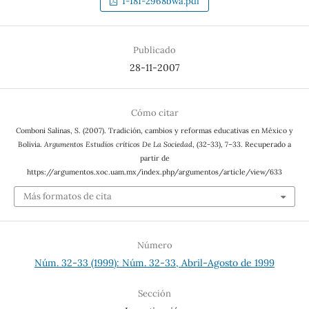
1-181-2968bwa.pdf
Publicado
28-11-2007
Cómo citar
Comboni Salinas, S. (2007). Tradición, cambios y reformas educativas en México y
Bolivia.
Argumentos Estudios críticos De La Sociedad
, (32-33), 7–33. Recuperado a
partir de
https://argumentos.xoc.uam.mx/index.php/argumentos/article/view/633
Más formatos de cita
Número
Núm. 32-33 (1999): Núm. 32-33, Abril-Agosto de 1999
Sección