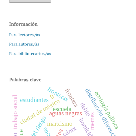
Información
Para lectores/as
Para autores/as
Para bibliotecarios/as
Palabras clave
fronteras
distribución diferencial
frontera
ecología política
0
trabajo social
estudiantes
ciudad de méxico
delito
escuela
aguas negras
memes
gestión del riesgo
homicidio
marxismo
cdmx
agua