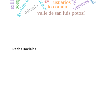
encuestas
bosque
exilio
vectores
usuarios
minado
lo común
valle de san luis potosí
Redes sociales