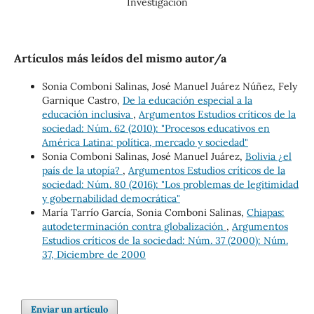
Investigación
Artículos más leídos del mismo autor/a
Sonia Comboni Salinas, José Manuel Juárez Núñez, Fely
Garnique Castro,
De la educación especial a la
educación inclusiva
,
Argumentos Estudios críticos de la
sociedad: Núm. 62 (2010): "Procesos educativos en
América Latina: política, mercado y sociedad"
Sonia Comboni Salinas, José Manuel Juárez,
Bolivia ¿el
país de la utopía?
,
Argumentos Estudios críticos de la
sociedad: Núm. 80 (2016): "Los problemas de legitimidad
y gobernabilidad democrática"
María Tarrío García, Sonia Comboni Salinas,
Chiapas:
autodeterminación contra globalización
,
Argumentos
Estudios críticos de la sociedad: Núm. 37 (2000): Núm.
37, Diciembre de 2000
Enviar un artículo